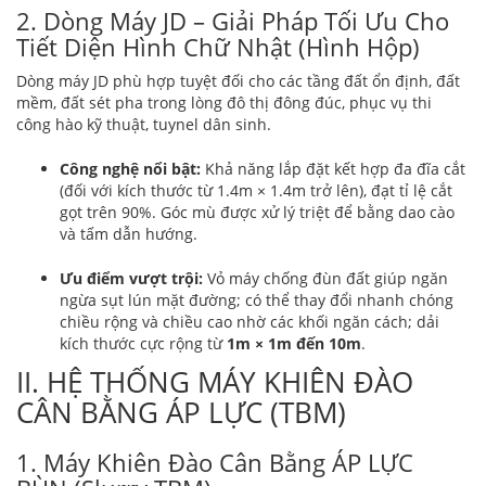
2. Dòng Máy JD – Giải Pháp Tối Ưu Cho
Tiết Diện Hình Chữ Nhật (Hình Hộp)
Dòng máy JD phù hợp tuyệt đối cho các tầng đất ổn định, đất
mềm, đất sét pha trong lòng đô thị đông đúc, phục vụ thi
công hào kỹ thuật, tuynel dân sinh.
Công nghệ nổi bật:
Khả năng lắp đặt kết hợp đa đĩa cắt
(đối với kích thước từ 1.4m × 1.4m trở lên), đạt tỉ lệ cắt
gọt trên 90%. Góc mù được xử lý triệt để bằng dao cào
và tấm dẫn hướng.
Ưu điểm vượt trội:
Vỏ máy chống đùn đất giúp ngăn
ngừa sụt lún mặt đường; có thể thay đổi nhanh chóng
chiều rộng và chiều cao nhờ các khối ngăn cách; dải
kích thước cực rộng từ
1m × 1m đến 10m
.
II. HỆ THỐNG MÁY KHIÊN ĐÀO
CÂN BẰNG ÁP LỰC (TBM)
1. Máy Khiên Đào Cân Bằng ÁP LỰC