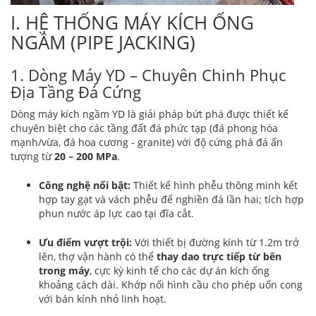
I. HỆ THỐNG MÁY KÍCH ỐNG
NGẦM (PIPE JACKING)
1. Dòng Máy YD – Chuyên Chinh Phục
Địa Tầng Đá Cứng
Dòng máy kích ngầm YD là giải pháp bứt phá được thiết kế
chuyên biệt cho các tầng đất đá phức tạp (đá phong hóa
mạnh/vừa, đá hoa cương - granite) với độ cứng phá đá ấn
tượng từ
20 – 200 MPa
.
Công nghệ nổi bật:
Thiết kế hình phễu thông minh kết
hợp tay gạt và vách phễu để nghiền đá lần hai; tích hợp
phun nước áp lực cao tại đĩa cắt.
Ưu điểm vượt trội:
Với thiết bị đường kính từ 1.2m trở
lên, thợ vận hành có thể
thay dao trực tiếp từ bên
trong máy
, cực kỳ kinh tế cho các dự án kích ống
khoảng cách dài. Khớp nối hình cầu cho phép uốn cong
với bán kính nhỏ linh hoạt.