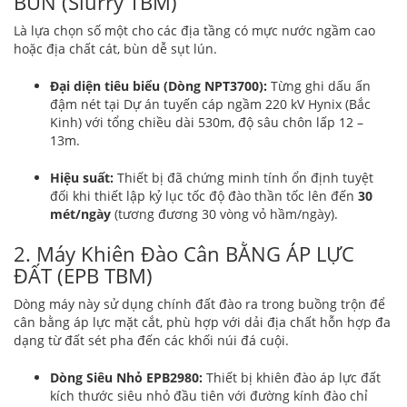
BÙN (Slurry TBM)
Là lựa chọn số một cho các địa tầng có mực nước ngầm cao
hoặc địa chất cát, bùn dễ sụt lún.
Đại diện tiêu biểu (Dòng NPT3700):
Từng ghi dấu ấn
đậm nét tại Dự án tuyến cáp ngầm 220 kV Hynix (Bắc
Kinh) với tổng chiều dài 530m, độ sâu chôn lấp 12 –
13m.
Hiệu suất:
Thiết bị đã chứng minh tính ổn định tuyệt
đối khi thiết lập kỷ lục tốc độ đào thần tốc lên đến
30
mét/ngày
(tương đương 30 vòng vỏ hầm/ngày).
2. Máy Khiên Đào Cân BẰNG ÁP LỰC
ĐẤT (EPB TBM)
Dòng máy này sử dụng chính đất đào ra trong buồng trộn để
cân bằng áp lực mặt cắt, phù hợp với dải địa chất hỗn hợp đa
dạng từ đất sét pha đến các khối núi đá cuội.
Dòng Siêu Nhỏ EPB2980:
Thiết bị khiên đào áp lực đất
kích thước siêu nhỏ đầu tiên với đường kính đào chỉ