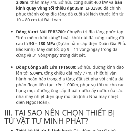
3,05m
, thân máy 7m. Sở hữu công suất 460 kW và
bán
kính quay vòng tối thiểu đạt 35m
, EPB2980 đã chinh
phục thành công địa tầng đá cuội sỏi kích thước lớn từ
10 – 80 cm tại Đài Loan.
Dòng Vượt Núi EPB3700:
Chuyên trị địa tầng phức tạp
"trên mềm dưới cứng" hoặc khối núi đá cứng cường độ
cao từ
90 – 130 MPa
(Dự án hầm cáp điện Doãn Gia Phủ,
Bắc Kinh). Máy đạt tốc độ 9 – 11 vòng/ngày trong đá
cứng và 31 vòng/ngày trong đất sét.
Dòng Công Suất Lớn TPT5000:
Sở hữu đường kính đào
lên tới
5,04m
, tổng chiều dài máy 77m. Thiết bị vận
hành hoàn hảo trong địa tầng đất sét pha với chiều dài
phân đoạn liên tục trên 1.000m, phục vụ tối ưu cho các
hạng mục đường ống cấp thoát nước/lấy nước của các
nhà máy nhiệt điện quy mô lớn (như Nhà máy nhiệt
điện Ngọc Hoàn).
III. TẠI SAO NÊN CHỌN THIẾT BỊ
TỪ VẬT TƯ MINH PHÁT?
Thiết kế tối ưu & Linh hoạt:
Các dòng máy cỡ nhỏ