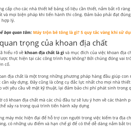
g cấp cho các nhà thiết kế bảng số liệu cần thiết, nắm bắt rõ ràng
t và mọi biện pháp khi tiến hành thi công. Đảm bảo phải đạt đúng
 hợp lý.
hể bạn quan tâm:
Máy trộn bê tông là gì? 5 quy tắc vàng khi sử d
quan trọng của khoan địa chất
đã hiểu rõ về
khoan địa chất là gì
và mục đích của việc khoan địa ch
 được thực hiện tại các công trình hay không? Bởi chúng đóng vai 
ên cố.
oan địa chất là một trong những phương pháp hàng đầu giúp con ng
 cần xây dựng. Đây cũng là công cụ đắc lực nhất cho mọi nhà thiết 
 với yêu cầu về mặt kỹ thuật, lại đảm bảo chi phí phát sinh trong 
ờ có khoan địa chất mà các chủ đầu tư sẽ lưu ý hơn về các thành 
thể xảy ra trong quá trình tiến hành xây dựng
g máy móc hiện đại để hỗ trợ con người trong việc kiểm tra địa chấ
ông, có những ưu điểm và hạn chế gì để có thể dễ dàng nắm bắt t