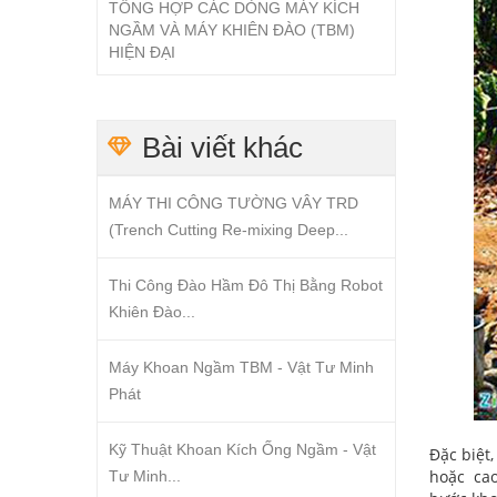
TỔNG HỢP CÁC DÒNG MÁY KÍCH
NGẦM VÀ MÁY KHIÊN ĐÀO (TBM)
HIỆN ĐẠI
Bài viết khác
MÁY THI CÔNG TƯỜNG VÂY TRD
(Trench Cutting Re-mixing Deep...
Thi Công Đào Hầm Đô Thị Bằng Robot
Khiên Đào...
Máy Khoan Ngầm TBM - Vật Tư Minh
Phát
Kỹ Thuật Khoan Kích Ống Ngầm - Vật
Đặc biệt
hoặc cao 
Tư Minh...