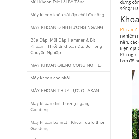
dựng côn
Mũi Khoan Rút Lõi Bê Tông
sống? H
Máy khoan khảo sát địa chất đa năng
Khoan
MÁY KHOAN ĐỊNH HƯỚNG NGANG
Khoan đị
nghiệm mẫ
Búa Đập, Mũi Đập Hammer & Bit
nền, các 
Khoan - Thiết Bị Khoan Đá, Bê Tông
kiện địa 
Chuyên Nghiệp
Không nh
bảo độ an
MÁY KHOAN GIẾNG CÔNG NGHIỆP
Máy khoan cọc nhồi
MÁY KHOAN THỦY LỰC QUASAN
Máy khoan định hướng ngang
Goodeng
Máy khoan bề mặt - Khoan đá lộ thiên
Goodeng