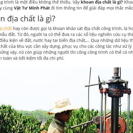
g trình là một điều không thể thiếu. Vậy
khoan địa chất là gì?
Khoa
ãy cùng
Vật Tư Minh Phát
đi tìm thông tin để giải đáp mọi thắc mắ
 địa chất là gì?
a chất
hay còn được gọi là khoan khảo sát địa chất công trình, là ho
u đất. Từ đó, người ta có thể đưa ra các số liệu nghiên cứu cụ thể 
điều kiện về đất, nước hay tai biến địa chất,... Qua những dữ liệu
chất của khu vực cần xây dựng, phục vụ cho các công tác như xử lý 
ững vậy, nó còn giúp những người thi công công trình có thể có 
 toàn và tiết kiệm tối đa chi phí.