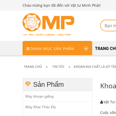
Chào mừng bạn đã đến với Vật tư Minh Phát!
DANH MỤC SẢN PHẨM
TRANG CH
TRANG CHỦ
TIN TỨC
KHOAN ĐỊA CHẤT LÀ GÌ? T
Sản Phẩm
Khoa
Máy khoan giếng
Vật Tư
Máy Khai Thác Đá
Cuộc sốn