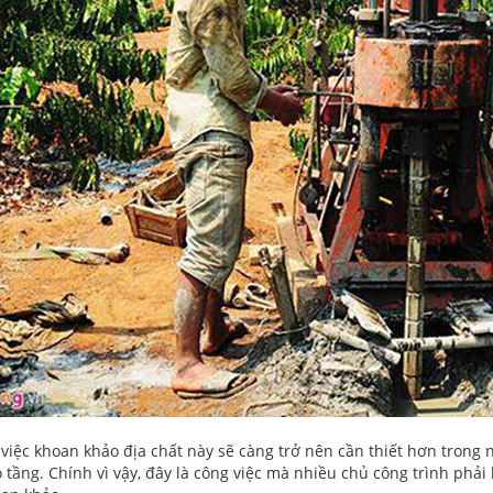
, việc khoan khảo địa chất này sẽ càng trở nên cần thiết hơn trong
tầng. Chính vì vậy, đây là công việc mà nhiều chủ công trình phải l