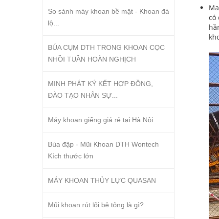
Man
So sánh máy khoan bề mặt - Khoan đá
có 
lộ...
hầm
kho
BÚA CỤM DTH TRONG KHOAN CỌC
NHỒI TUẦN HOÀN NGHỊCH
MINH PHÁT KÝ KẾT HỢP ĐỒNG,
ĐÀO TẠO NHÂN SỰ...
Máy khoan giếng giá rẻ tại Hà Nội
Búa đập - Mũi Khoan DTH Wontech
Kích thước lớn
MÁY KHOAN THỦY LỰC QUASAN
Mũi khoan rút lõi bê tông là gì?