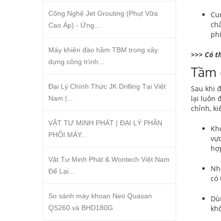
Công Nghệ Jet Grouting (Phụt Vữa
Cun
chấ
Cao Áp) - Ứng...
phí
Máy khiên đào hầm TBM trong xây
>>> Có t
dựng công trình...
Tầm 
Đại Lý Chính Thức JK Drilling Tại Việt
Sau khi 
lại luôn
Nam |...
chỉnh, ki
VẬT TƯ MINH PHÁT | ĐẠI LÝ PHÂN
Kh
PHỐI MÁY...
vực
hợp
Vật Tư Minh Phát & Wontech Việt Nam
Nh
Để Lại...
có 
So sánh máy khoan Neo Quasan
Dùn
QS260 và BHD180G
kh