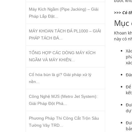
bước kho
Máy Kích Ngầm (Pipe Jacking) – Giải
>>> Có t
Pháp Lắp Đặt...
Mục 
MÁY KHOAN TÁCH ĐÁ PL1000 – GIẢI
Khoan kh
PHÁP TÁCH ĐÁ...
này có n
Xác
TỔNG HỢP CÁC DÒNG MÁY KÍCH
phâ
NGẦM VÀ MÁY KHIÊN...
xác
Đá
Cố hóa bùn là gì? Giải pháp xử lý
nền...
Để 
kết
Công Nghệ MJS (Metro Jet System):
Giải Pháp Đột Phá...
Đưa
dự
Phương Pháp Thi Công Cắt Trộn Sâu
Đưa
Tường Vây TRD...
bả