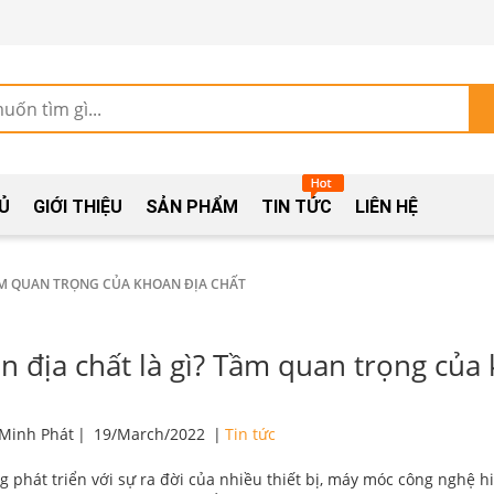
Ủ
GIỚI THIỆU
SẢN PHẨM
TIN TỨC
LIÊN HỆ
ẦM QUAN TRỌNG CỦA KHOAN ĐỊA CHẤT
n địa chất là gì? Tầm quan trọng của 
 Minh Phát
|
19/March/2022
|
Tin tức
g phát triển với sự ra đời của nhiều thiết bị, máy móc công nghệ hi