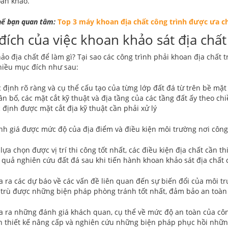
an khảo.
hể bạn quan tâm:
Top 3 máy khoan địa chất công trình được ưa c
đích của việc khoan khảo sát địa chất
ảo địa chất để làm gì? Tại sao các công trình phải khoan địa chất 
hiều mục đích như sau:
 định rõ ràng và cụ thể cấu tạo của từng lớp đất đá từ trên bề mặ
n bố, các mặt cắt kỹ thuật và địa tầng của các tầng đất ấy theo chiề
 định được mặt cắt địa kỹ thuật cần phải xử lý
nh giá được mức độ của địa điểm và điều kiện môi trường nơi công
lựa chọn được vị trí thi công tốt nhất, các điều kiện địa chất cần 
 quả nghiên cứu đất đá sau khi tiến hành khoan khảo sát địa chất 
 ra các dự báo về các vấn đề liên quan đến sự biến đổi của môi trư
 trù được những biện pháp phòng tránh tốt nhất, đảm bảo an toàn 
 ra những đánh giá khách quan, cụ thể về mức độ an toàn của công
n thiết kế nâng cấp và nghiên cứu những biện pháp phục hồi nhữn