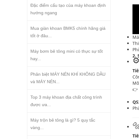
Đặc điểm cấu tạo của máy khoan định
hướng ngang
Mua giàn khoan BMK5 chính hãng giá
tốt ở đâu...
Má
Thi
Phù
Máy bơm bê tông mini có thực sự tốt
2.
⚙
hay...
Tiê
Phân biệt MÁY NÉN KHÍ KHÔNG DẦU
Cô
và MÁY NÉN...
Mô
👉
Top 3 máy khoan địa chất công trình
QS
được ưa...
Ph
Máy trộn bê tông là gì? 5 quy tắc

vàng...
Tiê