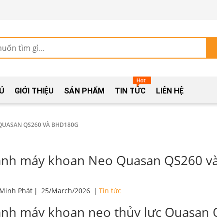
Ủ
GIỚI THIỆU
SẢN PHẨM
TIN TỨC
LIÊN HỆ
QUASAN QS260 VÀ BHD180G
ánh máy khoan Neo Quasan QS260 
 Minh Phát
|
25/March/2026
|
Tin tức
ánh máy khoan neo thủy lực Quasan