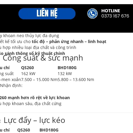
y khoan neo thủy lực đa dụng
ết kế tối ưu cho
tốc độ – phản ứng nhanh – linh hoạt
 hợp nhiều loại địa chất và công trình
 So sánh thông số kỹ thuật chính
️ Công suất & sức mạnh
u chí
QS260
BHD180G
ng suất
162 kW
132 kW
-men xoắn
7.500 – 15.000 Nm
5.800 – 13.600 Nm
 Nhận định:
260 mạnh hơn rõ rệt về lực khoan
ù hợp khoan sâu, địa chất cứng
 Lực đẩy – lực kéo
u chí
QS260
BHD180G