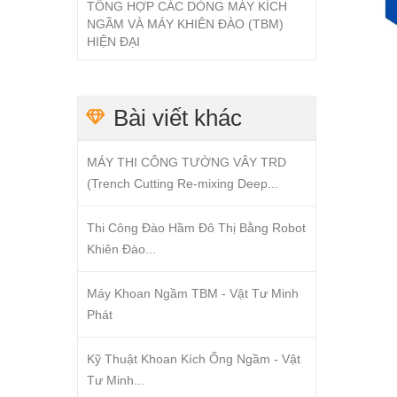
TỔNG HỢP CÁC DÒNG MÁY KÍCH
NGẦM VÀ MÁY KHIÊN ĐÀO (TBM)
HIỆN ĐẠI
Bài viết khác
MÁY THI CÔNG TƯỜNG VÂY TRD
(Trench Cutting Re-mixing Deep...
Thi Công Đào Hầm Đô Thị Bằng Robot
Khiên Đào...
Máy Khoan Ngầm TBM - Vật Tư Minh
Phát
Kỹ Thuật Khoan Kích Ống Ngầm - Vật
Tư Minh...