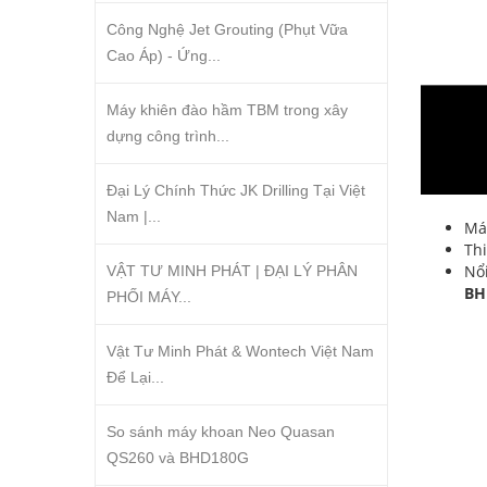
Công Nghệ Jet Grouting (Phụt Vữa
Cao Áp) - Ứng...
Máy khiên đào hầm TBM trong xây
dựng công trình...
Đại Lý Chính Thức JK Drilling Tại Việt
Nam |...
Má
Thi
Nổi
VẬT TƯ MINH PHÁT | ĐẠI LÝ PHÂN
BH
PHỐI MÁY...
Vật Tư Minh Phát & Wontech Việt Nam
Để Lại...
So sánh máy khoan Neo Quasan
QS260 và BHD180G