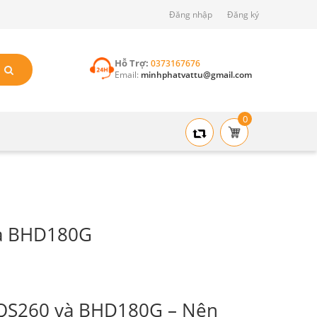
Đăng nhập
Đăng ký
Hỗ Trợ:
0373167676
Email:
minhphatvattu@gmail.com
0
và BHD180G
 QS260 và BHD180G – Nên