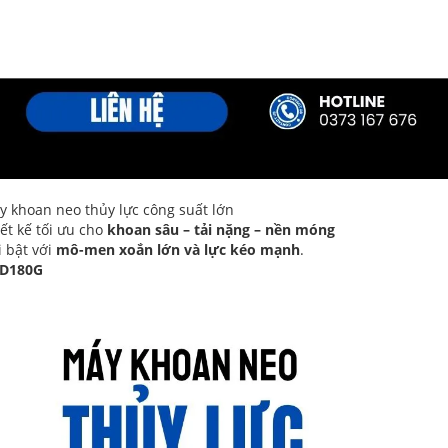
y khoan neo thủy lực công suất lớn
ết kế tối ưu cho
khoan sâu – tải nặng – nền móng
 bật với
mô-men xoắn lớn và lực kéo mạnh
.
D180G