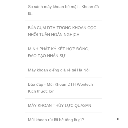
So sánh máy khoan bề mặt - Khoan đá
lộ...
BÚA CỤM DTH TRONG KHOAN CỌC
NHỒI TUẦN HOÀN NGHỊCH
MINH PHÁT KÝ KẾT HỢP ĐỒNG,
ĐÀO TẠO NHÂN SỰ...
Máy khoan giếng giá rẻ tại Hà Nội
Búa đập - Mũi Khoan DTH Wontech
Kích thước lớn
MÁY KHOAN THỦY LỰC QUASAN
Mũi khoan rút lõi bê tông là gì?