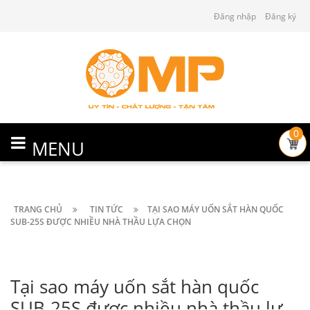
Đăng nhập
Đăng ký
0
MENU
TRANG CHỦ
TIN TỨC
TẠI SAO MÁY UỐN SẮT HÀN QUỐC
SUB-25S ĐƯỢC NHIỀU NHÀ THẦU LỰA CHỌN
Tại sao máy uốn sắt hàn quốc
SUB-25S được nhiều nhà thầu lựa