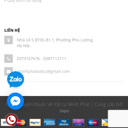
Quy định sử dụng
LIÊN HỆ
Nhà số 5 BT05-B1.1, Phường Phú Lương,
Hà Nội.
0373167676
-
0387112111
minhphatvattu@gmail.com
© Bản quyền thuộc về Vật tư Minh Phát | Cung cấp bởi
Sapo