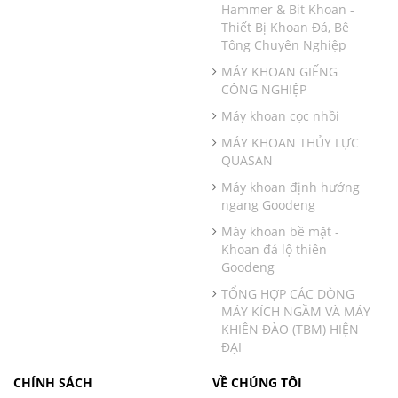
Hammer & Bit Khoan -
Thiết Bị Khoan Đá, Bê
Tông Chuyên Nghiệp
MÁY KHOAN GIẾNG
CÔNG NGHIỆP
Máy khoan cọc nhồi
MÁY KHOAN THỦY LỰC
QUASAN
Máy khoan định hướng
ngang Goodeng
Máy khoan bề mặt -
Khoan đá lộ thiên
Goodeng
TỔNG HỢP CÁC DÒNG
MÁY KÍCH NGẦM VÀ MÁY
KHIÊN ĐÀO (TBM) HIỆN
ĐẠI
CHÍNH SÁCH
VỀ CHÚNG TÔI