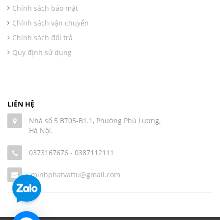
Chính sách bảo mật
Chính sách vận chuyển
Chính sách đổi trả
Quy định sử dụng
LIÊN HỆ
Nhà số 5 BT05-B1.1, Phường Phú Lương,
Hà Nội.
0373167676
-
0387112111
minhphatvattu@gmail.com