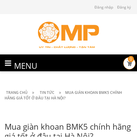
Đăng nhập
Đăng ký
0
MENU
TRANG CHỦ
TIN TỨC
MUA GIÀN KHOAN BMK5 CHÍNH
HÃNG GIÁ TỐT Ở ĐÂU TẠI HÀ NỘI?
Mua giàn khoan BMK5 chính hãng
giá tốt ở đâu tại Hà Nội?