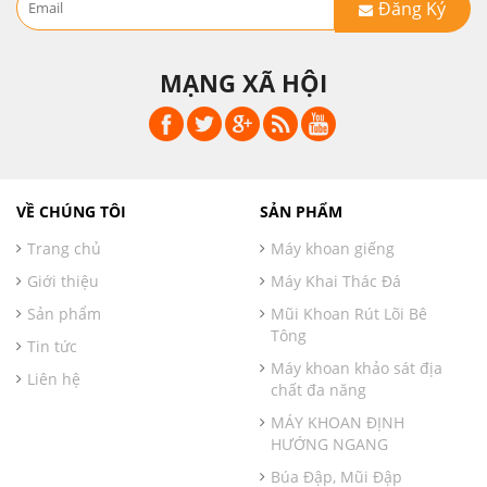
Đăng Ký
MẠNG XÃ HỘI
VỀ CHÚNG TÔI
SẢN PHẨM
Trang chủ
Máy khoan giếng
Giới thiệu
Máy Khai Thác Đá
Sản phẩm
Mũi Khoan Rút Lõi Bê
Tông
Tin tức
Máy khoan khảo sát địa
Liên hệ
chất đa năng
MÁY KHOAN ĐỊNH
HƯỚNG NGANG
Búa Đập, Mũi Đập