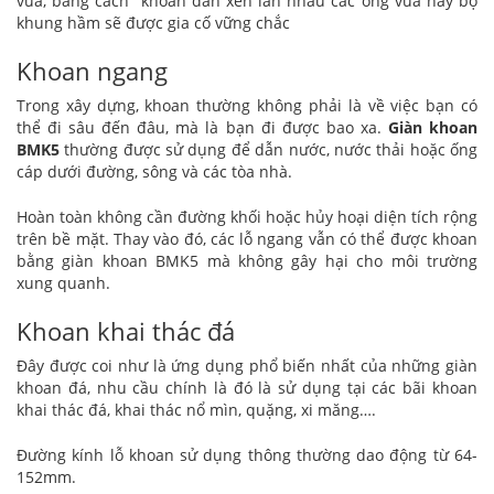
vữa, bằng cách khoan đan xen lẫn nhau các ống vữa này bộ
khung hầm sẽ được gia cố vững chắc
Khoan ngang
Trong xây dựng, khoan thường không phải là về việc bạn có
thể đi sâu đến đâu, mà là bạn đi được bao xa.
Giàn khoan
BMK5
thường được sử dụng để dẫn nước, nước thải hoặc ống
cáp dưới đường, sông và các tòa nhà.
Hoàn toàn không cần đường khối hoặc hủy hoại diện tích rộng
trên bề mặt. Thay vào đó, các lỗ ngang vẫn có thể được khoan
bằng giàn khoan BMK5 mà không gây hại cho môi trường
xung quanh.
Khoan khai thác đá
Đây được coi như là ứng dụng phổ biến nhất của những giàn
khoan đá, nhu cầu chính là đó là sử dụng tại các bãi khoan
khai thác đá, khai thác nổ mìn, quặng, xi măng….
Đường kính lỗ khoan sử dụng thông thường dao động từ 64-
152mm.