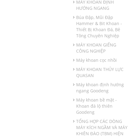
MÁY KHOAN ĐỊNH
HƯỚNG NGANG
Búa Đập, Mũi Đập
Hammer & Bit Khoan -
Thiết Bị Khoan Đá, Bê
Tông Chuyên Nghiệp
MÁY KHOAN GIẾNG
CÔNG NGHIỆP
Máy khoan cọc nhồi
MÁY KHOAN THỦY LỰC
QUASAN
Máy khoan định hướng
ngang Goodeng
Máy khoan bề mặt -
Khoan đá lộ thiên
Goodeng
TỔNG HỢP CÁC DÒNG
MÁY KÍCH NGẦM VÀ MÁY
KHIÊN ĐÀO (TBM) HIỆN