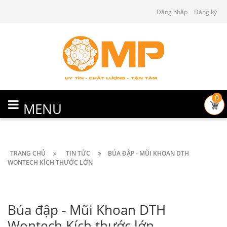
Đăng nhập
Đăng ký
0
MENU
TRANG CHỦ
TIN TỨC
BÚA ĐẬP - MŨI KHOAN DTH
WONTECH KÍCH THƯỚC LỚN
Búa đập - Mũi Khoan DTH
Wontech Kích thước lớn