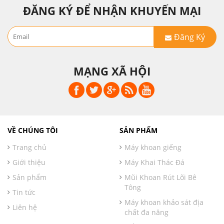
ĐĂNG KÝ ĐỂ NHẬN KHUYẾN MẠI
Đăng Ký
MẠNG XÃ HỘI
VỀ CHÚNG TÔI
SẢN PHẨM
Trang chủ
Máy khoan giếng
Giới thiệu
Máy Khai Thác Đá
Sản phẩm
Mũi Khoan Rút Lõi Bê
Tông
Tin tức
Máy khoan khảo sát địa
Liên hệ
chất đa năng