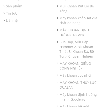
Sản phẩm
Mũi Khoan Rút Lõi Bê
Tông
Tin tức
Máy khoan khảo sát địa
Liên hệ
chất đa năng
MÁY KHOAN ĐỊNH
HƯỚNG NGANG
Búa Đập, Mũi Đập
Hammer & Bit Khoan -
Thiết Bị Khoan Đá, Bê
Tông Chuyên Nghiệp
MÁY KHOAN GIẾNG
CÔNG NGHIỆP
Máy khoan cọc nhồi
MÁY KHOAN THỦY LỰC
QUASAN
Máy khoan định hướng
ngang Goodeng
Máy khoan bề mặt -