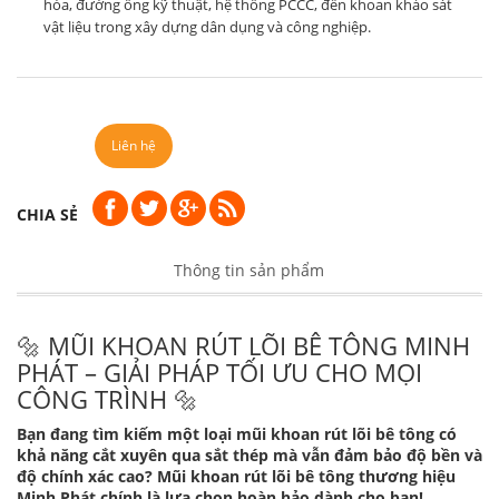
hòa, đường ống kỹ thuật, hệ thống PCCC, đến khoan khảo sát
vật liệu trong xây dựng dân dụng và công nghiệp.
Liên hệ
CHIA SẺ
Thông tin sản phẩm
🔩 MŨI KHOAN RÚT LÕI BÊ TÔNG MINH
PHÁT – GIẢI PHÁP TỐI ƯU CHO MỌI
CÔNG TRÌNH 🔩
Bạn đang tìm kiếm một loại mũi khoan rút lõi bê tông có
khả năng cắt xuyên qua sắt thép mà vẫn đảm bảo độ bền và
độ chính xác cao? Mũi khoan rút lõi bê tông thương hiệu
Minh Phát chính là lựa chọn hoàn hảo dành cho bạn!