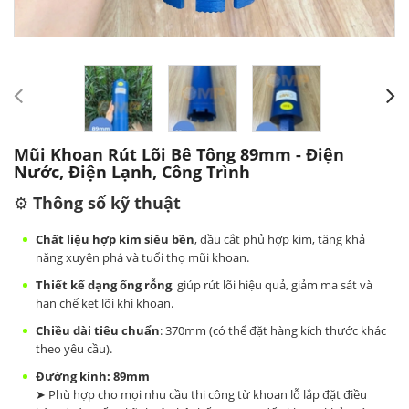
Mũi Khoan Rút Lõi Bê Tông 89mm - Điện
Nước, Điện Lạnh, Công Trình
⚙️
Thông số kỹ thuật
Chất liệu hợp kim siêu bền
, đầu cắt phủ hợp kim, tăng khả
năng xuyên phá và tuổi thọ mũi khoan.
Thiết kế dạng ống rỗng
, giúp rút lõi hiệu quả, giảm ma sát và
hạn chế kẹt lõi khi khoan.
Chiều dài tiêu chuẩn
: 370mm (có thể đặt hàng kích thước khác
theo yêu cầu).
Đường kính: 89mm
➤ Phù hợp cho mọi nhu cầu thi công từ khoan lỗ lắp đặt điều