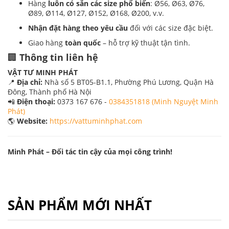
Hàng
luôn có sẵn các size phổ biến
: Ø56, Ø63, Ø76,
Ø89, Ø114, Ø127, Ø152, Ø168, Ø200, v.v.
Nhận đặt hàng theo yêu cầu
đối với các size đặc biệt.
Giao hàng
toàn quốc
– hỗ trợ kỹ thuật tận tình.
🏢
Thông tin liên hệ
VẬT TƯ MINH PHÁT
📍
Địa chỉ:
Nhà số 5 BT05-B1.1, Phường Phú Lương, Quận Hà
Đông, Thành phố Hà Nội
📲
Điện thoại:
0373 167 676 -
0384351818 (Minh Nguyệt Minh
Phát)
🌎
Website:
https://vattuminhphat.com
Minh Phát – Đối tác tin cậy của mọi công trình!
SẢN PHẨM MỚI NHẤT