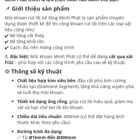
📌
Giới thiệu sản phẩm
Mũi khoan rút lõi bê tông Minh Phát là sản phẩm chuyên
dụng được thiết kế để thi công khoan rút lõi trên các loại vật
liệu cứng như:
✔️ Bê tông cốt thép
✔️ Bê tông khối lớn
✔️ Gạch, đá, nền móng công trình
💪
Đặc biệt:
Mũi khoan Minh Phát có thể dễ dàng
cắt qua sắt
Fi32
– phù hợp với các công trình yêu cầu cao về kỹ thuật.
⚙️
Thông số kỹ thuật
Chất liệu hợp kim siêu bền
, đầu cắt phủ kim cương
nhân tạo (Diamond Segment), tăng khả năng xuyên phá
và tuổi thọ mũi khoan.
Thiết kế dạng ống rỗng
, giúp rút lõi hiệu quả, giảm ma
sát và hạn chế kẹt lõi khi khoan.
Chiều dài tiêu chuẩn
: 400mm (có thể đặt hàng kích
thước khác theo yêu cầu).
Đường kính đa dạng
:
✅ Từ
Ø16mm đến Ø400mm