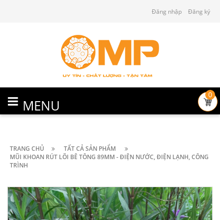
Đăng nhập
Đăng ký
0
MENU
TRANG CHỦ
TẤT CẢ SẢN PHẨM
MŨI KHOAN RÚT LÕI BÊ TÔNG 89MM - ĐIỆN NƯỚC, ĐIỆN LẠNH, CÔNG
TRÌNH