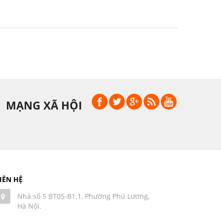
MẠNG XÃ HỘI
IÊN HỆ
Nhà số 5 BT05-B1.1, Phường Phú Lương,
Hà Nội.