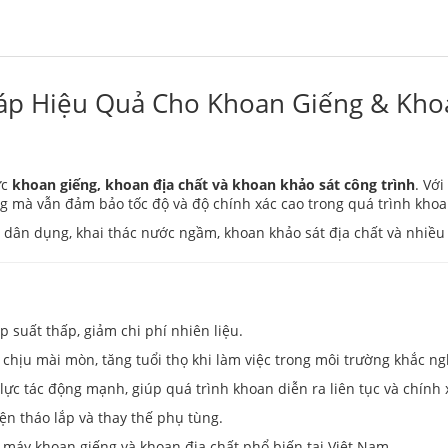
háp Hiệu Quả Cho Khoan Giếng & Kho
ực
khoan giếng, khoan địa chất và khoan khảo sát công trình
. Vớ
ng mà vẫn đảm bảo tốc độ và độ chính xác cao trong quá trình khoa
 dân dụng, khai thác nước ngầm, khoan khảo sát địa chất và nhiều
p suất thấp, giảm chi phí nhiên liệu.
 chịu mài mòn, tăng tuổi thọ khi làm việc trong môi trường khắc ng
ực tác động mạnh, giúp quá trình khoan diễn ra liên tục và chính 
iện tháo lắp và thay thế phụ tùng.
 máy khoan giếng và khoan địa chất phổ biến tại Việt Nam.