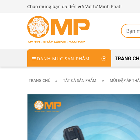
Chào mừng bạn đã đến với Vật tư Minh Phát!
DANH MỤC SẢN PHẨM
TRANG CH
TRANG CHỦ
TẤT CẢ SẢN PHẨM
MŨI ĐẬP ÁP TH