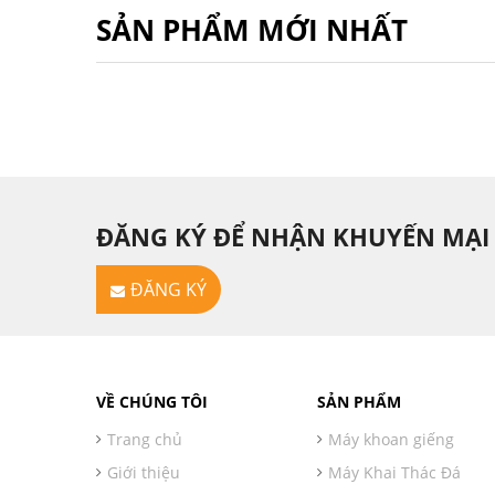
SẢN PHẨM MỚI NHẤT
ĐĂNG KÝ ĐỂ NHẬN KHUYẾN MẠI
ĐĂNG KÝ
VỀ CHÚNG TÔI
SẢN PHẨM
Trang chủ
Máy khoan giếng
Giới thiệu
Máy Khai Thác Đá