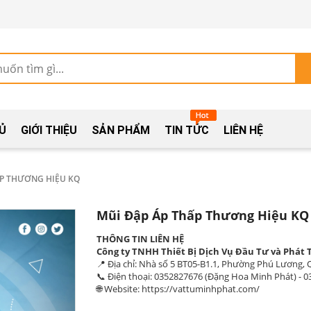
Ủ
GIỚI THIỆU
SẢN PHẨM
TIN TỨC
LIÊN HỆ
ẤP THƯƠNG HIỆU KQ
Mũi Đập Áp Thấp Thương Hiệu KQ
THÔNG TIN LIÊN HỆ
Công ty TNHH Thiết Bị Dịch Vụ Đầu Tư và Phát 
📍 Địa chỉ: Nhà số 5 BT05-B1.1, Phường Phú Lương
📞 Điện thoại:
0352827676 (Đặng Hoa Minh Phát)
-
0
🌐 Website:
https://vattuminhphat.com/