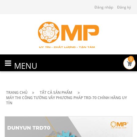
Đăng nhập
Đăng ký
0
MENU
TRANG CHỦ
TẤT CẢ SẢN PHẨM
MÁY THI CÔNG TƯỜNG VÂY PHƯƠNG PHÁP TRD-70 CHÍNH HÃNG UY
TÍN