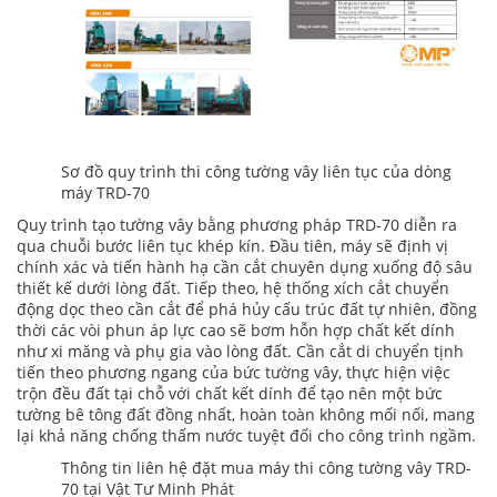
Sơ đồ quy trình thi công tường vây liên tục của dòng
máy TRD-70
Quy trình tạo tường vây bằng phương pháp TRD-70 diễn ra
qua chuỗi bước liên tục khép kín. Đầu tiên, máy sẽ định vị
chính xác và tiến hành hạ cần cắt chuyên dụng xuống độ sâu
thiết kế dưới lòng đất. Tiếp theo, hệ thống xích cắt chuyển
động dọc theo cần cắt để phá hủy cấu trúc đất tự nhiên, đồng
thời các vòi phun áp lực cao sẽ bơm hỗn hợp chất kết dính
như xi măng và phụ gia vào lòng đất. Cần cắt di chuyển tịnh
tiến theo phương ngang của bức tường vây, thực hiện việc
trộn đều đất tại chỗ với chất kết dính để tạo nên một bức
tường bê tông đất đồng nhất, hoàn toàn không mối nối, mang
lại khả năng chống thấm nước tuyệt đối cho công trình ngầm.
Thông tin liên hệ đặt mua máy thi công tường vây TRD-
70 tại Vật Tư Minh Phát