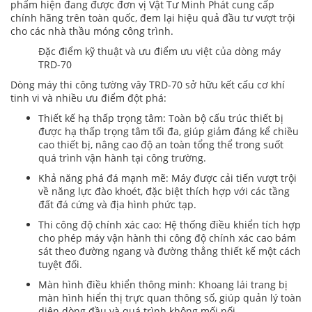
phẩm hiện đang được đơn vị Vật Tư Minh Phát cung cấp
chính hãng trên toàn quốc, đem lại hiệu quả đầu tư vượt trội
cho các nhà thầu móng công trình.
Đặc điểm kỹ thuật và ưu điểm ưu việt của dòng máy
TRD-70
Dòng máy thi công tường vây TRD-70 sở hữu kết cấu cơ khí
tinh vi và nhiều ưu điểm đột phá:
Thiết kế hạ thấp trọng tâm: Toàn bộ cấu trúc thiết bị
được hạ thấp trọng tâm tối đa, giúp giảm đáng kể chiều
cao thiết bị, nâng cao độ an toàn tổng thể trong suốt
quá trình vận hành tại công trường.
Khả năng phá đá mạnh mẽ: Máy được cải tiến vượt trội
về năng lực đào khoét, đặc biệt thích hợp với các tầng
đất đá cứng và địa hình phức tạp.
Thi công độ chính xác cao: Hệ thống điều khiển tích hợp
cho phép máy vận hành thi công độ chính xác cao bám
sát theo đường ngang và đường thẳng thiết kế một cách
tuyệt đối.
Màn hình điều khiển thông minh: Khoang lái trang bị
màn hình hiển thị trực quan thông số, giúp quản lý toàn
diện dòng đầu và quá trình không mối nối.