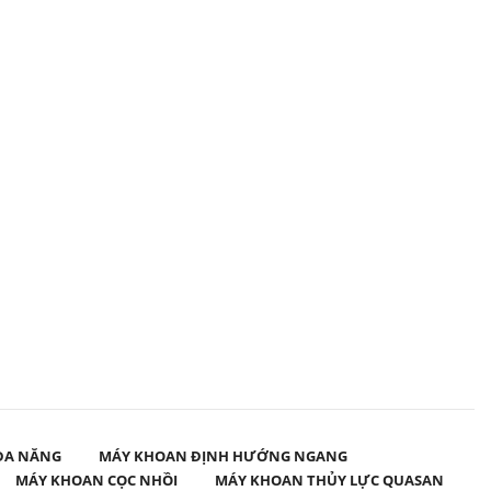
ĐA NĂNG
MÁY KHOAN ĐỊNH HƯỚNG NGANG
MÁY KHOAN CỌC NHỒI
MÁY KHOAN THỦY LỰC QUASAN