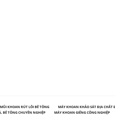
MŨI KHOAN RÚT LÕI BÊ TÔNG
MÁY KHOAN KHẢO SÁT ĐỊA CHẤT 
Á, BÊ TÔNG CHUYÊN NGHIỆP
MÁY KHOAN GIẾNG CÔNG NGHIỆP