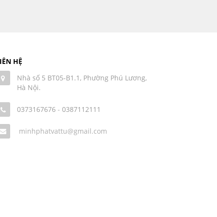
IÊN HỆ
Nhà số 5 BT05-B1.1, Phường Phú Lương,
Hà Nội.
0373167676
-
0387112111
minhphatvattu@gmail.com