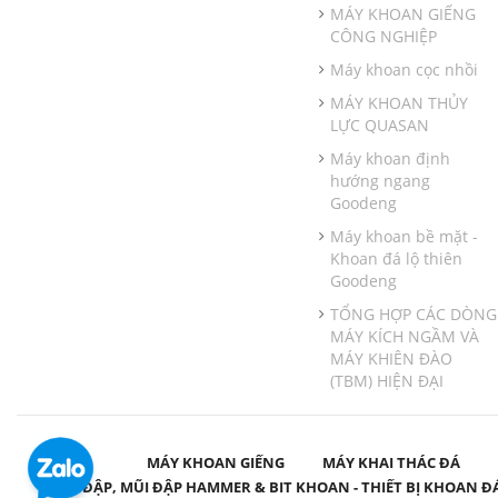
MÁY KHOAN GIẾNG
CÔNG NGHIỆP
Máy khoan cọc nhồi
MÁY KHOAN THỦY
LỰC QUASAN
Máy khoan định
hướng ngang
Goodeng
Máy khoan bề mặt -
Khoan đá lộ thiên
Goodeng
TỔNG HỢP CÁC DÒNG
MÁY KÍCH NGẦM VÀ
MÁY KHIÊN ĐÀO
(TBM) HIỆN ĐẠI
MÁY KHOAN GIẾNG
MÁY KHAI THÁC ĐÁ
BÚA ĐẬP, MŨI ĐẬP HAMMER & BIT KHOAN - THIẾT BỊ KHOAN Đ