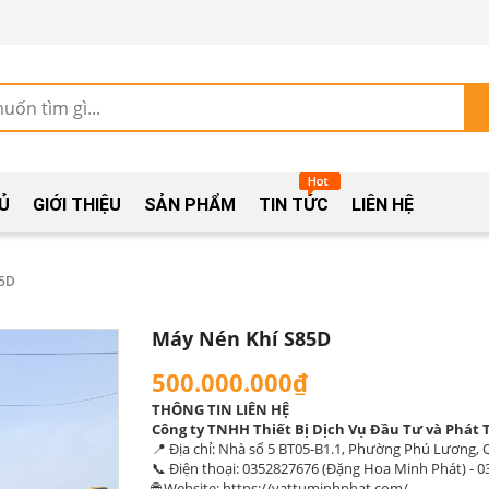
Ủ
GIỚI THIỆU
SẢN PHẨM
TIN TỨC
LIÊN HỆ
85D
Máy Nén Khí S85D
500.000.000₫
THÔNG TIN LIÊN HỆ
Công ty TNHH Thiết Bị Dịch Vụ Đầu Tư và Phát 
📍 Địa chỉ: Nhà số 5 BT05-B1.1, Phường Phú Lương
📞 Điện thoại:
0352827676 (Đặng Hoa Minh Phát)
-
0
🌐 Website:
https://vattuminhphat.com/