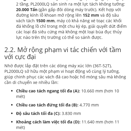
2 tầng, PL2000LQ sản sinh ra một lực tách không tưởng:
20.000 Tấn
(gần gấp đôi dòng máy trước). Kết hợp với
đường kính lỗ khoan mở rộng lên
152 mm
và độ sâu
vách tách
1500 mm
, máy có khả năng xé toạc các khối
đá khổng lồ chỉ trong một chu kỳ ép, giải quyết dứt điểm
các loại đá siêu cứng mà không một loại búa đục thủy
lực nào trên thị trường có thể so sánh được.
2.2. Mở rộng phạm vi tác chiến với tầm
với cực đại
Nhờ được lắp đặt trên các dòng máy xúc lớn (36T-52T),
PL2000LQ sở hữu một phạm vi hoạt động vô cùng lý tưởng,
giúp chinh phục các vách đá cao hoặc hố móng sâu mà không
cần di chuyển xe nhiều lần:
Chiều cao tách ngang tối đa (A):
10.660 mm (hơn 10
mét)
Chiều cao tách đứng tối đa (B):
4.770 mm
Độ sâu tách tối đa (C):
3.830 mm
Khoảng cách làm việc tối đa (D):
11.640 mm (hơn 11
mét)