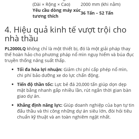
(Dài × Rộng × Cao)
2000 mm (khi nằm)
Yêu cầu dòng máy xúc
36 Tấn – 52 Tấn
tương thích
4. Hiệu quả kinh tế vượt trội cho
nhà thầu
PL2000LQ
không chỉ là một thiết bị, đó là một giải pháp thay
thế hoàn hảo cho phương pháp nổ mìn nguy hiểm và búa đục
truyền thống năng suất thấp.
Tối đa hóa lợi nhuận:
Giảm chi phí cấp phép nổ mìn,
chi phí bảo dưỡng xe do lực chấn động.
Tiến độ thần tốc:
Lực bẻ đá 20,000 tấn giúp dọn dẹp
mặt bằng nhanh gấp nhiều lần, rút ngắn thời gian bàn
giao dự án.
Khẳng định năng lực:
Giúp doanh nghiệp của bạn tự tin
đấu thầu và thi công những dự án siêu lớn, đòi hỏi tiêu
chuẩn kỹ thuật và an toàn nghiêm ngặt nhất.