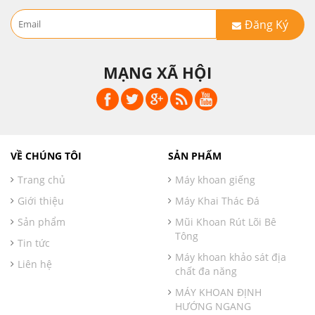
Đăng Ký
MẠNG XÃ HỘI
VỀ CHÚNG TÔI
SẢN PHẨM
Trang chủ
Máy khoan giếng
Giới thiệu
Máy Khai Thác Đá
Sản phẩm
Mũi Khoan Rút Lõi Bê
Tông
Tin tức
Máy khoan khảo sát địa
Liên hệ
chất đa năng
MÁY KHOAN ĐỊNH
HƯỚNG NGANG