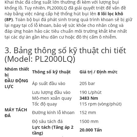
Khai thác đá công suất lớn thường đi kèm với lượng bụi
khổng lồ. Tuy nhiên, PL2000LQ đã giải quyết triệt để vấn đề
này bằng việc nâng cấp hệ thống hút bụi lên
8 lõi lọc khô
(8P)
. Toàn bộ bụi đá phát sinh trong quá trình khoan sẽ bị giữ
lại ngay tại cổ lỗ khoan, bảo vệ sức khỏe cho nhân công và
đáp ứng hoàn hảo các tiêu chuẩn môi trường khắt khe nhất
tại các dự án gần khu dân cư hoặc đô thị cấm ô nhiễm.
3. Bảng thông số kỹ thuật chi tiết
(Model: PL2000LQ)
Nhóm thiết
Thông số kỹ thuật
Giá trị / Định mức
bị
ĐẦU ĐỘNG
Áp suất đầu vào
205 bar
LỰC
Lưu lượng đầu vào
190 L/phút
Mô-men xoắn quay
3483 Nm
Tốc độ quay
115 rpm (vòng/phút)
MÁY TÁCH
Đường kính lỗ khoan
152 mm
ĐÁ
Độ sâu tách đá
1500 mm
Lực tách (Tăng áp 2
20.000 Tấn
tầng)