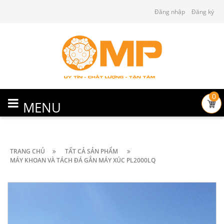
Đăng nhập
Đăng ký
0
MENU
TRANG CHỦ
TẤT CẢ SẢN PHẨM
MÁY KHOAN VÀ TÁCH ĐÁ GẮN MÁY XÚC PL2000LQ