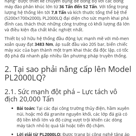
nặng" được thiết kế chuyên dụng để đồng bộ với các dòng
máy đào phân khúc lớn từ
36 Tấn đến 52 Tấn
. Với tổng trọng
lượng hệ thống lên tới
7,8 Tấn
và kích thước tổng thể bệ thế
(
5200x1700x2000
), PL2000LQ đại diện cho sức mạnh khai phá
đỉnh cao, thách thức những công trường có khối lượng đá lớn
và điều kiện địa chất khắc nghiệt nhất.
Thiết bị sở hữu hệ thống đầu động lực mạnh mẽ với mô-men
xoắn quay đạt
3483 Nm
, áp suất đầu vào 205 bar, biến chiếc
máy xúc của bạn thành một trạm khai thác đá độc lập, có tốc
độ phá đá nhanh gấp nhiều lần phương pháp truyền thống.
2. Tại sao phải nâng cấp lên Model
PL2000LQ?
2.1. Sức mạnh đột phá – Lực tách vô
địch 20,000 Tấn
Bài toán:
Tại các đại công trường thủy điện, hầm xuyên
núi, hoặc mỏ đá granite nguyên khối, các lớp đá già có
độ liền khối lớn và độ cứng vượt trội khiến các dòng
máy tách nhỏ bị quá tải hoặc tiến độ chậm.
Lời giải từ PL2000LQ:
Được trang bị công nghệ tăng áp