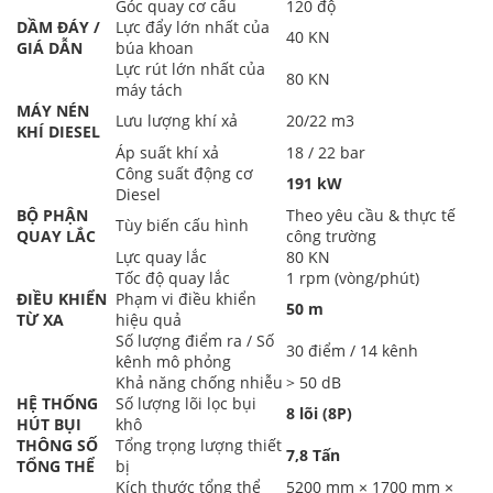
Góc quay cơ cấu
120 độ
DẦM ĐÁY /
Lực đẩy lớn nhất của
40 KN
GIÁ DẪN
búa khoan
Lực rút lớn nhất của
80 KN
máy tách
MÁY NÉN
Lưu lượng khí xả
20/22 m3
KHÍ DIESEL
Áp suất khí xả
18 / 22 bar
Công suất động cơ
191 kW
Diesel
BỘ PHẬN
Theo yêu cầu & thực tế
Tùy biến cấu hình
QUAY LẮC
công trường
Lực quay lắc
80 KN
Tốc độ quay lắc
1 rpm (vòng/phút)
ĐIỀU KHIỂN
Phạm vi điều khiển
50 m
TỪ XA
hiệu quả
Số lượng điểm ra / Số
30 điểm / 14 kênh
kênh mô phỏng
Khả năng chống nhiễu
> 50 dB
HỆ THỐNG
Số lượng lõi lọc bụi
8 lõi (8P)
HÚT BỤI
khô
THÔNG SỐ
Tổng trọng lượng thiết
7,8 Tấn
TỔNG THỂ
bị
Kích thước tổng thể
5200 mm × 1700 mm ×