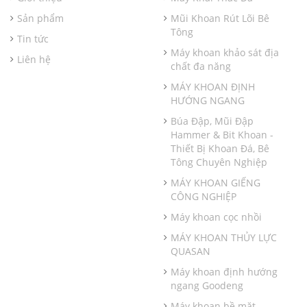
Sản phẩm
Mũi Khoan Rút Lõi Bê
Tông
Tin tức
Máy khoan khảo sát địa
Liên hệ
chất đa năng
MÁY KHOAN ĐỊNH
HƯỚNG NGANG
Búa Đập, Mũi Đập
Hammer & Bit Khoan -
Thiết Bị Khoan Đá, Bê
Tông Chuyên Nghiệp
MÁY KHOAN GIẾNG
CÔNG NGHIỆP
Máy khoan cọc nhồi
MÁY KHOAN THỦY LỰC
QUASAN
Máy khoan định hướng
ngang Goodeng
Máy khoan bề mặt -