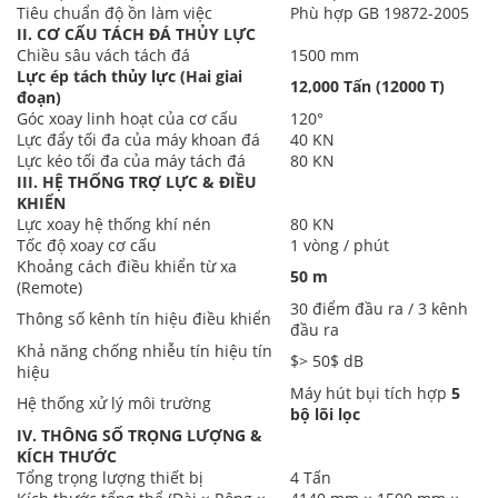
Tiêu chuẩn độ ồn làm việc
Phù hợp GB 19872-2005
II. CƠ CẤU TÁCH ĐÁ THỦY LỰC
Chiều sâu vách tách đá
1500 mm
Lực ép tách thủy lực (Hai giai
12,000 Tấn (12000 T)
đoạn)
Góc xoay linh hoạt của cơ cấu
120°
Lực đẩy tối đa của máy khoan đá
40 KN
Lực kéo tối đa của máy tách đá
80 KN
III. HỆ THỐNG TRỢ LỰC & ĐIỀU
KHIỂN
Lực xoay hệ thống khí nén
80 KN
Tốc độ xoay cơ cấu
1 vòng / phút
Khoảng cách điều khiển từ xa
50 m
(Remote)
30 điểm đầu ra / 3 kênh
Thông số kênh tín hiệu điều khiển
đầu ra
Khả năng chống nhiễu tín hiệu tín
$> 50$
dB
hiệu
Máy hút bụi tích hợp
5
Hệ thống xử lý môi trường
bộ lõi lọc
IV. THÔNG SỐ TRỌNG LƯỢNG &
KÍCH THƯỚC
Tổng trọng lượng thiết bị
4 Tấn