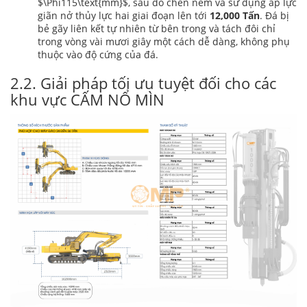
$\Phi115\text{mm}$
, sau đó chèn nêm và sử dụng áp lực
giãn nở thủy lực hai giai đoạn lên tới
12,000 Tấn
. Đá bị
bẻ gãy liên kết tự nhiên từ bên trong và tách đôi chỉ
trong vòng vài mươi giây một cách dễ dàng, không phụ
thuộc vào độ cứng của đá.
2.2. Giải pháp tối ưu tuyệt đối cho các
khu vực CẤM NỔ MÌN