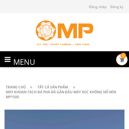
Đăng nhập
Đăng ký
0
MENU
TRANG CHỦ
TẤT CẢ SẢN PHẨM
MÁY KHOAN TÁCH ĐÁ PHÁ ĐÁ GẮN ĐẦU MÁY XÚC KHÔNG NỔ MÌN
MP1500