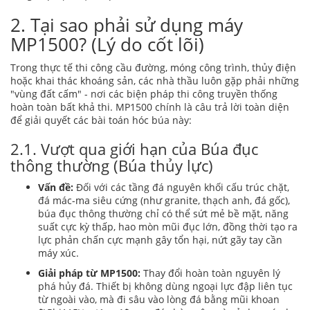
2. Tại sao phải sử dụng máy
MP1500? (Lý do cốt lõi)
Trong thực tế thi công cầu đường, móng công trình, thủy điện
hoặc khai thác khoáng sản, các nhà thầu luôn gặp phải những
"vùng đất cấm" - nơi các biện pháp thi công truyền thống
hoàn toàn bất khả thi. MP1500 chính là câu trả lời toàn diện
để giải quyết các bài toán hóc búa này:
2.1. Vượt qua giới hạn của Búa đục
thông thường (Búa thủy lực)
Vấn đề:
Đối với các tầng đá nguyên khối cấu trúc chặt,
đá mác-ma siêu cứng (như granite, thạch anh, đá gốc),
búa đục thông thường chỉ có thể sứt mẻ bề mặt, năng
suất cực kỳ thấp, hao mòn mũi đục lớn, đồng thời tạo ra
lực phản chấn cực mạnh gây tổn hại, nứt gãy tay cần
máy xúc.
Giải pháp từ MP1500:
Thay đổi hoàn toàn nguyên lý
phá hủy đá. Thiết bị không dùng ngoại lực đập liên tục
từ ngoài vào, mà đi sâu vào lòng đá bằng mũi khoan