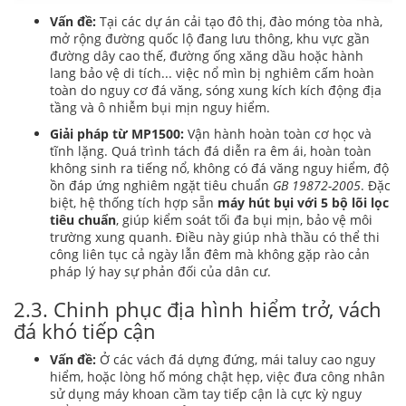
Vấn đề:
Tại các dự án cải tạo đô thị, đào móng tòa nhà,
mở rộng đường quốc lộ đang lưu thông, khu vực gần
đường dây cao thế, đường ống xăng dầu hoặc hành
lang bảo vệ di tích... việc nổ mìn bị nghiêm cấm hoàn
toàn do nguy cơ đá văng, sóng xung kích kích động địa
tầng và ô nhiễm bụi mịn nguy hiểm.
Giải pháp từ MP1500:
Vận hành hoàn toàn cơ học và
tĩnh lặng. Quá trình tách đá diễn ra êm ái, hoàn toàn
không sinh ra tiếng nổ, không có đá văng nguy hiểm, độ
ồn đáp ứng nghiêm ngặt tiêu chuẩn
GB 19872-2005
. Đặc
biệt, hệ thống tích hợp sẵn
máy hút bụi với 5 bộ lõi lọc
tiêu chuẩn
, giúp kiểm soát tối đa bụi mịn, bảo vệ môi
trường xung quanh. Điều này giúp nhà thầu có thể thi
công liên tục cả ngày lẫn đêm mà không gặp rào cản
pháp lý hay sự phản đối của dân cư.
2.3. Chinh phục địa hình hiểm trở, vách
đá khó tiếp cận
Vấn đề:
Ở các vách đá dựng đứng, mái taluy cao nguy
hiểm, hoặc lòng hố móng chật hẹp, việc đưa công nhân
sử dụng máy khoan cầm tay tiếp cận là cực kỳ nguy