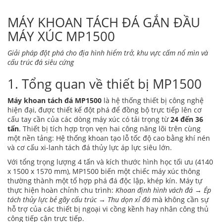
MÁY KHOAN TÁCH ĐÁ GẮN ĐẦU
MÁY XÚC MP1500
Giải pháp đột phá cho địa hình hiểm trở, khu vực cấm nổ mìn và
cấu trúc đá siêu cứng
1. Tổng quan về thiết bị MP1500
Máy khoan tách đá MP1500
là hệ thống thiết bị công nghệ
hiện đại, được thiết kế đột phá để đồng bộ trực tiếp lên cơ
cấu tay cần của các dòng máy xúc có tải trọng từ
24 đến 36
tấn
. Thiết bị tích hợp trọn vẹn hai công năng lõi trên cùng
một nền tảng: Hệ thống khoan tạo lỗ tốc độ cao bằng khí nén
và cơ cấu xi-lanh tách đá thủy lực áp lực siêu lớn.
Với tổng trọng lượng 4 tấn và kích thước hình học tối ưu (4140
x 1500 x 1570 mm), MP1500 biến một chiếc máy xúc thông
thường thành một tổ hợp phá đá độc lập, khép kín. Máy tự
thực hiện hoàn chỉnh chu trình:
Khoan định hình vách đá → Ép
tách thủy lực bẻ gãy cấu trúc → Thu dọn xỉ đá
mà không cần sự
hỗ trợ của các thiết bị ngoại vi cồng kềnh hay nhân công thủ
công tiếp cận trực tiếp.