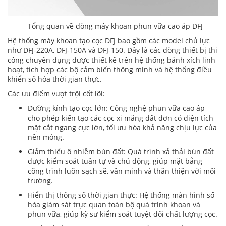
Tổng quan về dòng máy khoan phun vữa cao áp DFJ
Hệ thống máy khoan tạo cọc DFJ bao gồm các model chủ lực
như DFJ-220A, DFJ-150A và DFJ-150. Đây là các dòng thiết bị thi
công chuyên dụng được thiết kế trên hệ thống bánh xích linh
hoạt, tích hợp các bộ cảm biến thông minh và hệ thống điều
khiển số hóa thời gian thực.
Các ưu điểm vượt trội cốt lõi:
Đường kính tạo cọc lớn: Công nghệ phun vữa cao áp
cho phép kiến tạo các cọc xi măng đất đơn có diện tích
mặt cắt ngang cực lớn, tối ưu hóa khả năng chịu lực của
nền móng.
Giảm thiểu ô nhiễm bùn đất: Quá trình xả thải bùn đất
được kiểm soát tuần tự và chủ động, giúp mặt bằng
công trình luôn sạch sẽ, văn minh và thân thiện với môi
trường.
Hiển thị thông số thời gian thực: Hệ thống màn hình số
hóa giám sát trực quan toàn bộ quá trình khoan và
phun vữa, giúp kỹ sư kiểm soát tuyệt đối chất lượng cọc.