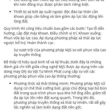
khí nén đồng trục được phân tách riêng biệt.
Thiết bị xả bớt áp suất ngược độc đáo tại thân cần
khoan giúp cân bằng và làm giảm áp lực tác động lên
lòng đất.
Quy trình thi công tiêu chuẩn bao gồm các bước: Tạo lỗ dẫn
hướng, Lắp đặt máy khoan, Điều chỉnh vị trí, Khoan xuống,
Phun vữa áp lực cao, Áp dụng phương pháp xả thải áp lực
ngược bổ trợ, Hoàn thành cọc.
Sự vượt trội của phương pháp MJS so với phun vữa cao
áp truyền thống
Để thấy rõ hiệu quả kinh tế và kỹ thuật, dưới đây là những
đánh giá chi tiết giữa công nghệ MJS được áp dụng trên các
dòng máy DFJ do Vật Tư Minh Phát cung cấp so với các
phương pháp phun vữa cao áp thông thường:
Phương thức xả thải thông minh: Phương pháp MJS sử
dụng cơ chế thải cưỡng bức, giúp chủ động loại bỏ bùn
đất trong quá trình phun qua khe hở ống dẫn, giảm tối
đa áp lực lên nền đất xung quanh. Trong khi đó,
phương pháp truyền thống xả thải tự nhiên, rất dễ gây
tắc nghẽn và làm biến dạng đất nền gốc.