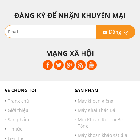
ĐĂNG KÝ ĐỂ NHẬN KHUYẾN MẠI
Đăng Ký
MẠNG XÃ HỘI
VỀ CHÚNG TÔI
SẢN PHẨM
Trang chủ
Máy khoan giếng
Giới thiệu
Máy Khai Thác Đá
Sản phẩm
Mũi Khoan Rút Lõi Bê
Tông
Tin tức
Máy khoan khảo sát địa
Liên hệ