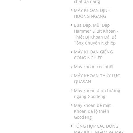
chất đa năng
MÁY KHOAN ĐỊNH
HƯỚNG NGANG
Búa Đập, Mũi Đập
Hammer & Bit Khoan -
Thiết Bị Khoan Đá, Bê
Tông Chuyên Nghiệp
MÁY KHOAN GIẾNG
CÔNG NGHIỆP
Máy khoan cọc nhồi
MÁY KHOAN THỦY LỰC
QUASAN
Máy khoan định hướng
ngang Goodeng
Máy khoan bề mặt -
Khoan đá lộ thiên
Goodeng
TỔNG HỢP CÁC DÒNG
MÁY KÍCH NGẦM VÀ MÁY