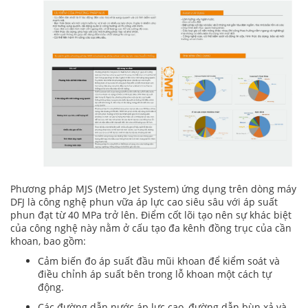
Phương pháp MJS (Metro Jet System) ứng dụng trên dòng máy
DFJ là công nghệ phun vữa áp lực cao siêu sâu với áp suất
phun đạt từ 40 MPa trở lên. Điểm cốt lõi tạo nên sự khác biệt
của công nghệ này nằm ở cấu tạo đa kênh đồng trục của cần
khoan, bao gồm:
Cảm biến đo áp suất đầu mũi khoan để kiểm soát và
điều chỉnh áp suất bên trong lỗ khoan một cách tự
động.
Các đường dẫn nước áp lực cao, đường dẫn bùn xả và