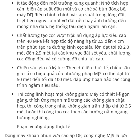
Ít tác động đến môi trường xung quanh: Nhờ tích hợp
cảm biến áp suất đầu mũi và cơ chế xả bùn đồng bộ,
máy DFJ điều chỉnh chính xác áp suất trong lòng đất,
triệt tiêu nguy cơ nứt vỡ đất nền hay ảnh hưởng đến
móng nhà dân, hệ thống tàu điện ngầm lân cận.
Chất lượng tạo cọc vượt trội: Sử dụng áp lực siêu cao
trên 40 MPa kết hợp tốc độ nâng hạ từ 2,5 đến 4 cm
trên phút, tạo ra đường kính cọc siêu lớn đạt tới từ 2,0
mét đến 2,5 mét tại các khu vực đất sét yếu, chất lượng
cọc đồng đều và có cường độ chịu lực cao.
Chiều sâu gia cố kỷ lục: Theo dữ liệu thực tế, chiều sâu
gia cố có hiệu quả của phương pháp MJS có thể đạt từ
50 mét đến tối đa 100 mét, đáp ứng hoàn hảo các công
trình ngầm siêu sâu.
Thi công linh hoạt mọi không gian: Máy có thiết kế gọn
gàng, thích ứng mạnh mẽ trong các không gian chật
hẹp, thi công trong nhà, không gian trần thấp chỉ từ 3,5
mét hoặc thi công tạo cọc theo các hướng nằm ngang,
hướng nghiêng.
Phạm vi ứng dụng thực tế
Dòng máy khoan phun vữa cao áp DFJ công nghệ MJS là lựa