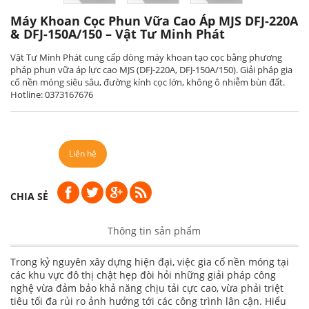
Máy Khoan Cọc Phun Vữa Cao Áp MJS DFJ-220A
& DFJ-150A/150 – Vật Tư Minh Phát
Vật Tư Minh Phát cung cấp dòng máy khoan tạo cọc bằng phương
pháp phun vữa áp lực cao MJS (DFJ-220A, DFJ-150A/150)
. Giải pháp gia
cố nền móng siêu sâu, đường kính cọc lớn, không ô nhiễm bùn đất
.
Hotline: 0373167676
Liên hệ
CHIA SẺ
Thông tin sản phẩm
Trong kỷ nguyên xây dựng hiện đại, việc gia cố nền móng tại
các khu vực đô thị chật hẹp đòi hỏi những giải pháp công
nghệ vừa đảm bảo khả năng chịu tải cực cao, vừa phải triệt
tiêu tối đa rủi ro ảnh hưởng tới các công trình lân cận. Hiểu