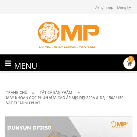
Đăng nhập
Đăng ký
0
MENU
TRANG CHỦ
TẤT CẢ SẢN PHẨM
MÁY KHOAN CỌC PHUN VỮA CAO ÁP MJS DFJ-220A & DFJ-150A/150 –
VẬT TƯ MINH PHÁT