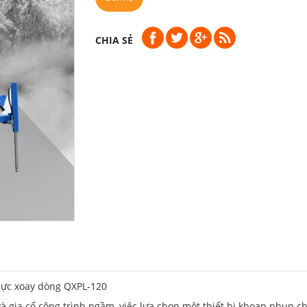
CHIA SẺ
lực xoay dòng QXPL-120
 và gia cố công trình ngầm, việc lựa chọn một thiết bị khoan phun 