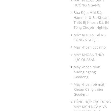
MÁY KHOAN ĐỊNH
HƯỚNG NGANG
Búa Đập, Mũi Đập
Hammer & Bit Khoan -
Thiết Bị Khoan Đá, Bê
Tông Chuyên Nghiệp
MÁY KHOAN GIẾNG
CÔNG NGHIỆP
Máy khoan cọc nhồi
MÁY KHOAN THỦY
LỰC QUASAN
Máy khoan định
hướng ngang
Goodeng
Máy khoan bề mặt -
Khoan đá lộ thiên
Goodeng
TỔNG HỢP CÁC DÒNG
MÁY KÍCH NGẦM VÀ