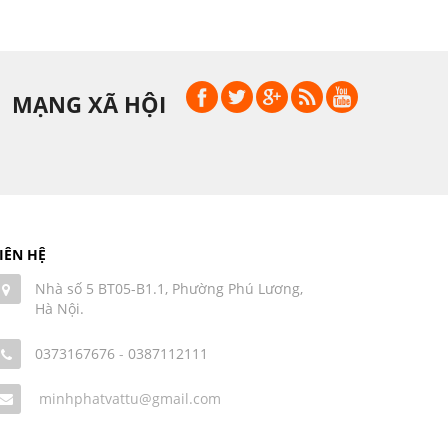
MẠNG XÃ HỘI
IÊN HỆ
Nhà số 5 BT05-B1.1, Phường Phú Lương,
Hà Nội.
0373167676
-
0387112111
minhphatvattu@gmail.com