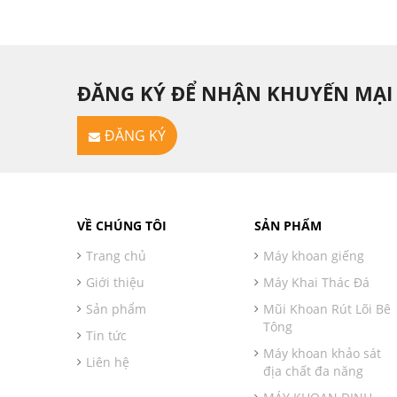
ĐĂNG KÝ ĐỂ NHẬN KHUYẾN MẠI
ĐĂNG KÝ
VỀ CHÚNG TÔI
SẢN PHẨM
Trang chủ
Máy khoan giếng
Giới thiệu
Máy Khai Thác Đá
Sản phẩm
Mũi Khoan Rút Lõi Bê
Tông
Tin tức
Máy khoan khảo sát
Liên hệ
địa chất đa năng