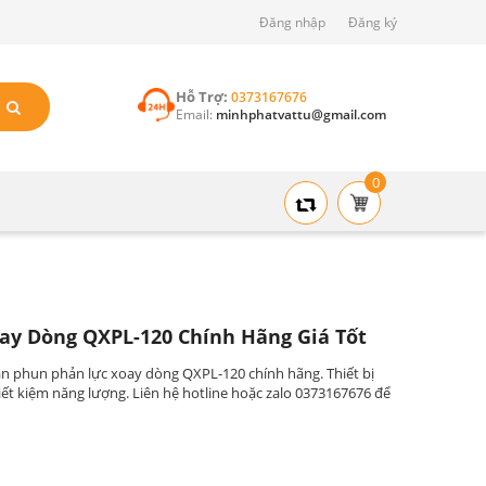
Đăng nhập
Đăng ký
Hỗ Trợ:
0373167676
Email:
minhphatvattu@gmail.com
0
y Dòng QXPL-120 Chính Hãng Giá Tốt
n phun phản lực xoay dòng QXPL-120 chính hãng. Thiết bị
iết kiệm năng lượng. Liên hệ hotline hoặc zalo 0373167676 để