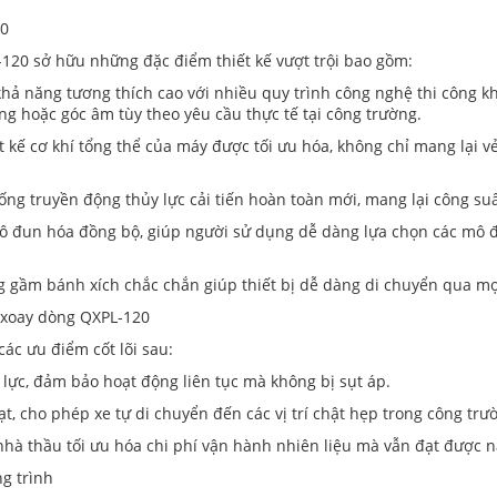
20
20 sở hữu những đặc điểm thiết kế vượt trội bao gồm:
ả năng tương thích cao với nhiều quy trình công nghệ thi công khá
g hoặc góc âm tùy theo yêu cầu thực tế tại công trường.
 kế cơ khí tổng thể của máy được tối ưu hóa, không chỉ mang lại 
ống truyền động thủy lực cải tiến hoàn toàn mới, mang lại công su
mô đun hóa đồng bộ, giúp người sử dụng dễ dàng lựa chọn các mô 
 gầm bánh xích chắc chắn giúp thiết bị dễ dàng di chuyển qua mọi
 xoay dòng QXPL-120
ác ưu điểm cốt lõi sau:
 lực, đảm bảo hoạt động liên tục mà không bị sụt áp.
ạt, cho phép xe tự di chuyển đến các vị trí chật hẹp trong công tr
nhà thầu tối ưu hóa chi phí vận hành nhiên liệu mà vẫn đạt được nă
ng trình