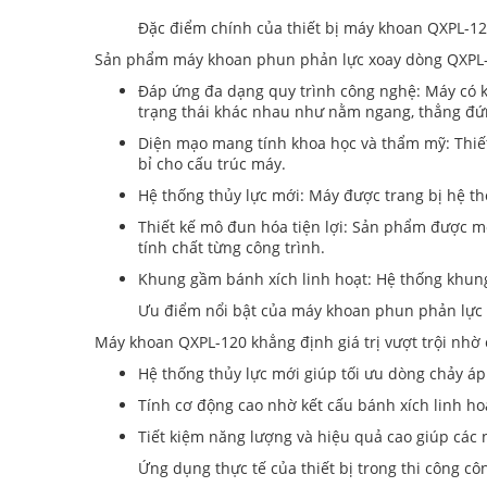
Đặc điểm chính của thiết bị máy khoan QXPL-1
Sản phẩm máy khoan phun phản lực xoay dòng QXPL-1
Đáp ứng đa dạng quy trình công nghệ: Máy có kh
trạng thái khác nhau như nằm ngang, thẳng đứn
Diện mạo mang tính khoa học và thẩm mỹ: Thiết
bỉ cho cấu trúc máy.
Hệ thống thủy lực mới: Máy được trang bị hệ th
Thiết kế mô đun hóa tiện lợi: Sản phẩm được 
tính chất từng công trình.
Khung gầm bánh xích linh hoạt: Hệ thống khung
Ưu điểm nổi bật của máy khoan phun phản lực
Máy khoan QXPL-120 khẳng định giá trị vượt trội nhờ c
Hệ thống thủy lực mới giúp tối ưu dòng chảy áp
Tính cơ động cao nhờ kết cấu bánh xích linh ho
Tiết kiệm năng lượng và hiệu quả cao giúp các 
Ứng dụng thực tế của thiết bị trong thi công cô