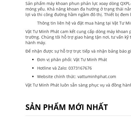
Sản phẩm máy khoan phun phản lực xoay dòng QXPL-120
móng yếu. Khả năng khoan đa hướng ở trạng thái nằm 
lợi và thi công đường hầm ngầm đô thị. Thiết bị đem l
Thông tin liên hệ và đặt mua hàng tại Vật Tư M
Vật Tư Minh Phát cam kết cung cấp dòng máy khoan p
trường. Chúng tôi hỗ trợ giao hàng tận nơi, tư vấn k
hành máy.
Để nhận được sự hỗ trợ trực tiếp và nhận bảng báo giá
Đơn vị phân phối: Vật Tư Minh Phát
Hotline và Zalo: 0373167676
Website chính thức: vattuminhphat.com
Vật Tư Minh Phát luôn sẵn sàng phục vụ và đồng hàn
SẢN PHẨM MỚI NHẤT