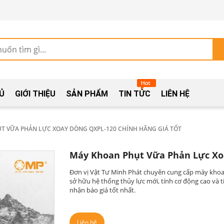
Ủ
GIỚI THIỆU
SẢN PHẨM
TIN TỨC
LIÊN HỆ
T VỮA PHẢN LỰC XOAY DÒNG QXPL-120 CHÍNH HÃNG GIÁ TỐT
Máy Khoan Phụt Vữa Phản Lực Xoa
Đơn vị Vật Tư Minh Phát chuyên cung cấp máy khoa
sở hữu hệ thống thủy lực mới, tính cơ động cao và t
nhận báo giá tốt nhất.
Liên hệ