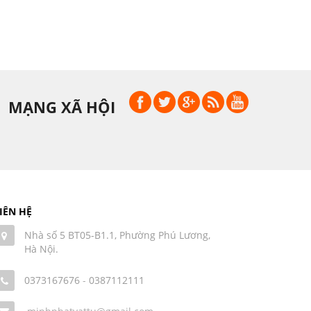
MẠNG XÃ HỘI
IÊN HỆ
Nhà số 5 BT05-B1.1, Phường Phú Lương,
Hà Nội.
0373167676
-
0387112111