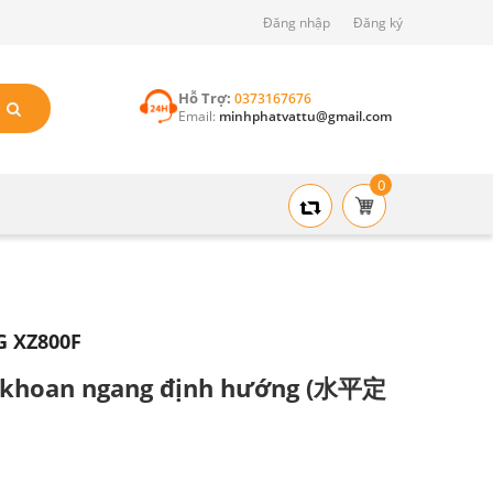
Đăng nhập
Đăng ký
Hỗ Trợ:
0373167676
Email:
minhphatvattu@gmail.com
0
 XZ800F
y khoan ngang định hướng (水平定