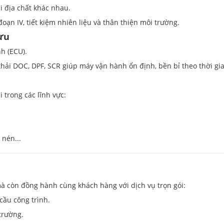
 địa chất khác nhau.
đoạn IV, tiết kiệm nhiên liệu và thân thiện môi trường.
ưu
h (ECU).
í thải DOC, DPF, SCR giúp máy vận hành ổn định, bền bỉ theo thời gi
 trong các lĩnh vực:
 nén...
mà còn đồng hành cùng khách hàng với dịch vụ trọn gói:
cầu công trình.
 trường.