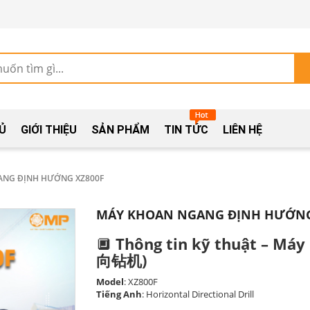
Ủ
GIỚI THIỆU
SẢN PHẨM
TIN TỨC
LIÊN HỆ
ANG ĐỊNH HƯỚNG XZ800F
MÁY KHOAN NGANG ĐỊNH HƯỚNG
🔲
Thông tin kỹ thuật – Má
向钻机)
Model
: XZ800F
Tiếng Anh
: Horizontal Directional Drill