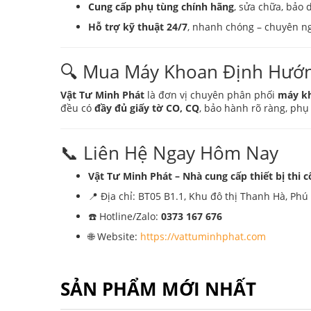
Cung cấp phụ tùng chính hãng
, sửa chữa, bảo 
Hỗ trợ kỹ thuật 24/7
, nhanh chóng – chuyên n
🔍 Mua Máy Khoan Định Hướn
Vật Tư Minh Phát
là đơn vị chuyên phân phối
máy k
đều có
đầy đủ giấy tờ CO, CQ
, bảo hành rõ ràng, phụ
📞 Liên Hệ Ngay Hôm Nay
Vật Tư Minh Phát – Nhà cung cấp thiết bị thi
📍 Địa chỉ: BT05 B1.1, Khu đô thị Thanh Hà, Ph
☎️ Hotline/Zalo:
0373 167 676
🌐 Website:
https://vattuminhphat.com
SẢN PHẨM MỚI NHẤT