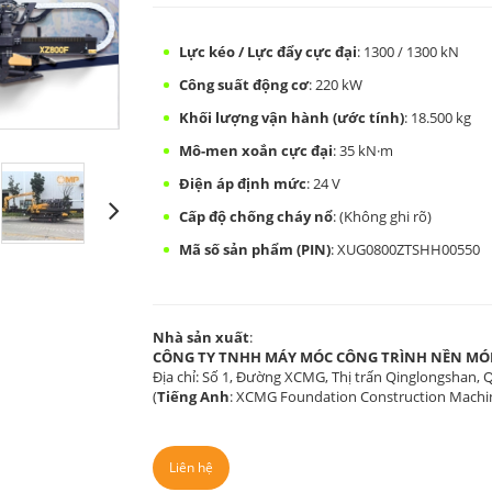
Lực kéo / Lực đẩy cực đại
: 1300 / 1300 kN
Công suất động cơ
: 220 kW
Khối lượng vận hành (ước tính)
: 18.500 kg
Mô-men xoắn cực đại
: 35 kN·m
Điện áp định mức
: 24 V
Cấp độ chống cháy nổ
: (Không ghi rõ)
Mã số sản phẩm (PIN)
: XUG0800ZTSHH00550
Nhà sản xuất
:
CÔNG TY TNHH MÁY MÓC CÔNG TRÌNH NỀN M
Địa chỉ: Số 1, Đường XCMG, Thị trấn Qinglongshan,
(
Tiếng Anh
: XCMG Foundation Construction Machine
Liên hệ