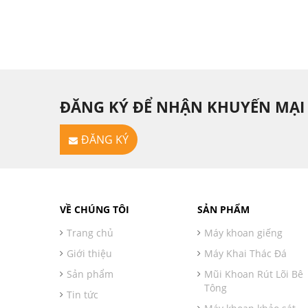
ĐĂNG KÝ ĐỂ NHẬN KHUYẾN MẠI
ĐĂNG KÝ
VỀ CHÚNG TÔI
SẢN PHẨM
Trang chủ
Máy khoan giếng
Giới thiệu
Máy Khai Thác Đá
Sản phẩm
Mũi Khoan Rút Lõi Bê
Tông
Tin tức