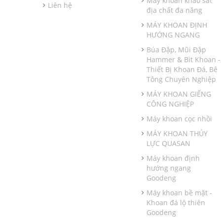
Máy khoan khảo sát
Liên hệ
địa chất đa năng
MÁY KHOAN ĐỊNH
HƯỚNG NGANG
Búa Đập, Mũi Đập
Hammer & Bit Khoan -
Thiết Bị Khoan Đá, Bê
Tông Chuyên Nghiệp
MÁY KHOAN GIẾNG
CÔNG NGHIỆP
Máy khoan cọc nhồi
MÁY KHOAN THỦY
LỰC QUASAN
Máy khoan định
hướng ngang
Goodeng
Máy khoan bề mặt -
Khoan đá lộ thiên
Goodeng