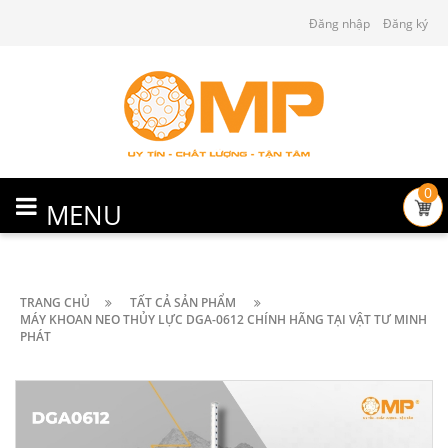
Đăng nhập
Đăng ký
0
MENU
TRANG CHỦ
TẤT CẢ SẢN PHẨM
MÁY KHOAN NEO THỦY LỰC DGA-0612 CHÍNH HÃNG TẠI VẬT TƯ MINH
PHÁT