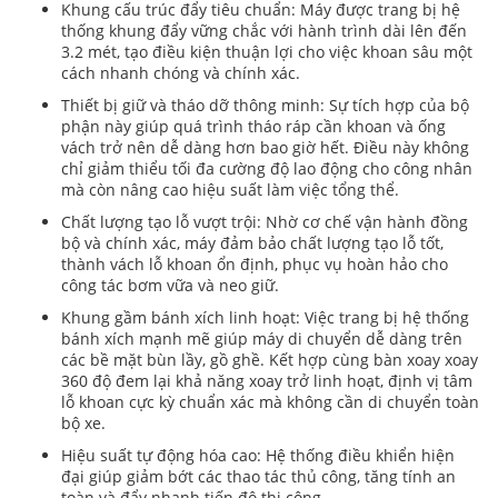
Khung cấu trúc đẩy tiêu chuẩn: Máy được trang bị hệ
thống khung đẩy vững chắc với hành trình dài lên đến
3.2 mét, tạo điều kiện thuận lợi cho việc khoan sâu một
cách nhanh chóng và chính xác.
Thiết bị giữ và tháo dỡ thông minh: Sự tích hợp của bộ
phận này giúp quá trình tháo ráp cần khoan và ống
vách trở nên dễ dàng hơn bao giờ hết. Điều này không
chỉ giảm thiểu tối đa cường độ lao động cho công nhân
mà còn nâng cao hiệu suất làm việc tổng thể.
Chất lượng tạo lỗ vượt trội: Nhờ cơ chế vận hành đồng
bộ và chính xác, máy đảm bảo chất lượng tạo lỗ tốt,
thành vách lỗ khoan ổn định, phục vụ hoàn hảo cho
công tác bơm vữa và neo giữ.
Khung gầm bánh xích linh hoạt: Việc trang bị hệ thống
bánh xích mạnh mẽ giúp máy di chuyển dễ dàng trên
các bề mặt bùn lầy, gồ ghề. Kết hợp cùng bàn xoay xoay
360 độ đem lại khả năng xoay trở linh hoạt, định vị tâm
lỗ khoan cực kỳ chuẩn xác mà không cần di chuyển toàn
bộ xe.
Hiệu suất tự động hóa cao: Hệ thống điều khiển hiện
đại giúp giảm bớt các thao tác thủ công, tăng tính an
toàn và đẩy nhanh tiến độ thi công.