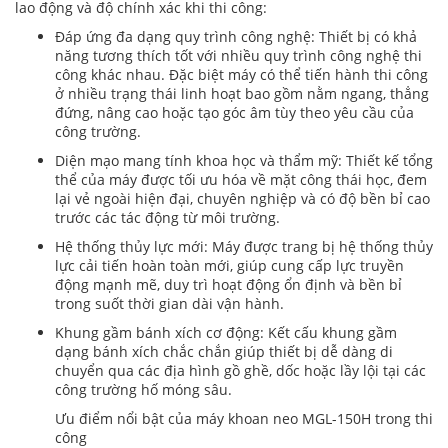
lao động và độ chính xác khi thi công:
Đáp ứng đa dạng quy trình công nghệ: Thiết bị có khả
năng tương thích tốt với nhiều quy trình công nghệ thi
công khác nhau. Đặc biệt máy có thể tiến hành thi công
ở nhiều trạng thái linh hoạt bao gồm nằm ngang, thẳng
đứng, nâng cao hoặc tạo góc âm tùy theo yêu cầu của
công trường.
Diện mạo mang tính khoa học và thẩm mỹ: Thiết kế tổng
thể của máy được tối ưu hóa về mặt công thái học, đem
lại vẻ ngoài hiện đại, chuyên nghiệp và có độ bền bỉ cao
trước các tác động từ môi trường.
Hệ thống thủy lực mới: Máy được trang bị hệ thống thủy
lực cải tiến hoàn toàn mới, giúp cung cấp lực truyền
động mạnh mẽ, duy trì hoạt động ổn định và bền bỉ
trong suốt thời gian dài vận hành.
Khung gầm bánh xích cơ động: Kết cấu khung gầm
dạng bánh xích chắc chắn giúp thiết bị dễ dàng di
chuyển qua các địa hình gồ ghề, dốc hoặc lầy lội tại các
công trường hố móng sâu.
Ưu điểm nổi bật của máy khoan neo MGL-150H trong thi
công