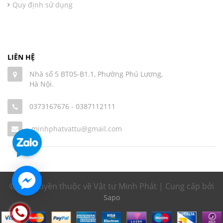
Quy định sử dụng
LIÊN HỆ
Nhà số 5 BT05-B1.1, Phường Phú Lương,
Hà Nội.
0373167676
-
0387112111
minhphatvattu@gmail.com
© Bản quyền thuộc về Vật tư Minh Phát | Cung cấp bởi
Sapo