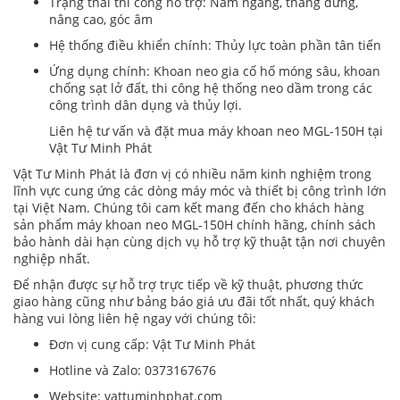
Trạng thái thi công hỗ trợ: Nằm ngang, thẳng đứng,
nâng cao, góc âm
Hệ thống điều khiển chính: Thủy lực toàn phần tân tiến
Ứng dụng chính: Khoan neo gia cố hố móng sâu, khoan
chống sạt lở đất, thi công hệ thống neo dầm trong các
công trình dân dụng và thủy lợi.
Liên hệ tư vấn và đặt mua máy khoan neo MGL-150H tại
Vật Tư Minh Phát
Vật Tư Minh Phát là đơn vị có nhiều năm kinh nghiệm trong
lĩnh vực cung ứng các dòng máy móc và thiết bị công trình lớn
tại Việt Nam. Chúng tôi cam kết mang đến cho khách hàng
sản phẩm máy khoan neo MGL-150H chính hãng, chính sách
bảo hành dài hạn cùng dịch vụ hỗ trợ kỹ thuật tận nơi chuyên
nghiệp nhất.
Để nhận được sự hỗ trợ trực tiếp về kỹ thuật, phương thức
giao hàng cũng như bảng báo giá ưu đãi tốt nhất, quý khách
hàng vui lòng liên hệ ngay với chúng tôi:
Đơn vị cung cấp: Vật Tư Minh Phát
Hotline và Zalo: 0373167676
Website: vattuminhphat.com