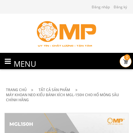
Đăng nhập
Đăng ký
0
MENU
TRANG CHỦ
TẤT CẢ SẢN PHẨM
MÁY KHOAN NEO KIỂU BÁNH XÍCH MGL-150H CHO HỐ MÓNG SÂU
CHÍNH HÃNG