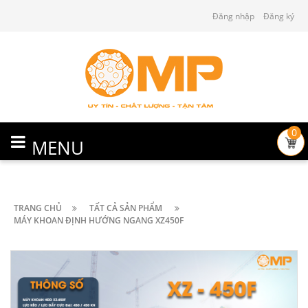
Đăng nhập
Đăng ký
0
MENU
TRANG CHỦ
TẤT CẢ SẢN PHẨM
MÁY KHOAN ĐỊNH HƯỚNG NGANG XZ450F