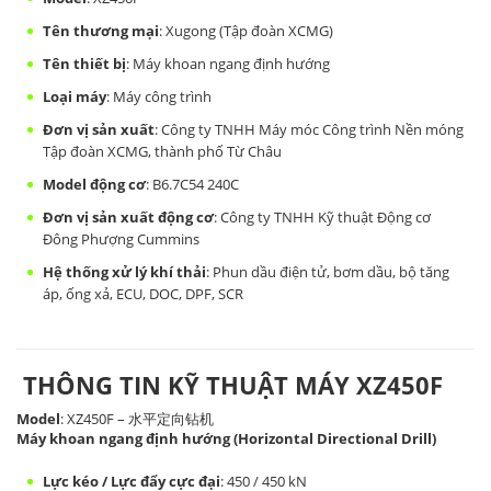
Tên thương mại
: Xugong (Tập đoàn XCMG)
Tên thiết bị
: Máy khoan ngang định hướng
Loại máy
: Máy công trình
Đơn vị sản xuất
: Công ty TNHH Máy móc Công trình Nền móng
Tập đoàn XCMG, thành phố Từ Châu
Model động cơ
: B6.7C54 240C
Đơn vị sản xuất động cơ
: Công ty TNHH Kỹ thuật Động cơ
Đông Phượng Cummins
Hệ thống xử lý khí thải
: Phun dầu điện tử, bơm dầu, bộ tăng
áp, ống xả, ECU, DOC, DPF, SCR
THÔNG TIN KỸ THUẬT MÁY XZ450F
Model
: XZ450F – 水平定向钻机
Máy khoan ngang định hướng (Horizontal Directional Drill)
Lực kéo / Lực đẩy cực đại
: 450 / 450 kN