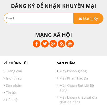
ĐĂNG KÝ ĐỂ NHẬN KHUYẾN MẠI
Đăng Ký
MẠNG XÃ HỘI
VỀ CHÚNG TÔI
SẢN PHẨM
Trang chủ
Máy khoan giếng
Giới thiệu
Máy Khai Thác Đá
Sản phẩm
Mũi Khoan Rút Lõi Bê
Tông
Tin tức
Máy khoan khảo sát địa
Liên hệ
chất đa năng