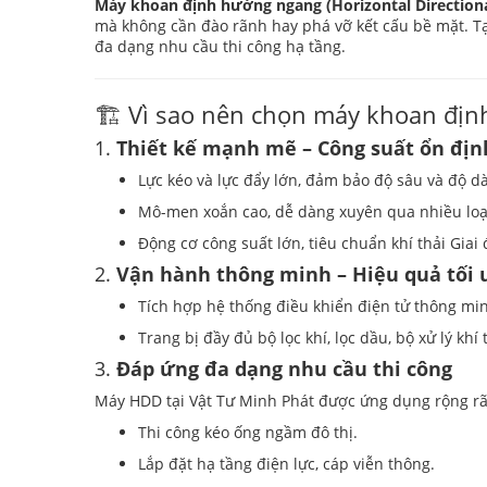
Máy khoan định hướng ngang (Horizontal Directional
mà không cần đào rãnh hay phá vỡ kết cấu bề mặt. T
đa dạng nhu cầu thi công hạ tầng.
🏗️ Vì sao nên chọn máy khoan địn
1.
Thiết kế mạnh mẽ – Công suất ổn địn
Lực kéo và lực đẩy lớn, đảm bảo độ sâu và độ dà
Mô-men xoắn cao, dễ dàng xuyên qua nhiều loại
Động cơ công suất lớn, tiêu chuẩn khí thải Giai 
2.
Vận hành thông minh – Hiệu quả tối 
Tích hợp hệ thống điều khiển điện tử thông min
Trang bị đầy đủ bộ lọc khí, lọc dầu, bộ xử lý kh
3.
Đáp ứng đa dạng nhu cầu thi công
Máy HDD tại Vật Tư Minh Phát được ứng dụng rộng rãi
Thi công kéo ống ngầm đô thị.
Lắp đặt hạ tầng điện lực, cáp viễn thông.