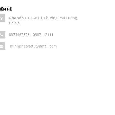
IÊN HỆ
Nhà số 5 BT05-B1.1, Phường Phú Lương,
Hà Nội.
0373167676
-
0387112111
minhphatvattu@gmail.com