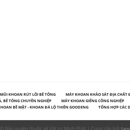
MŨI KHOAN RÚT LÕI BÊ TÔNG
MÁY KHOAN KHẢO SÁT ĐỊA CHẤT 
Á, BÊ TÔNG CHUYÊN NGHIỆP
MÁY KHOAN GIẾNG CÔNG NGHIỆP
HOAN BỀ MẶT - KHOAN ĐÁ LỘ THIÊN GOODENG
TỔNG HỢP CÁC D
© Bản quyền thuộc về Vật tư Minh Phát | Cung cấp bởi
Sap