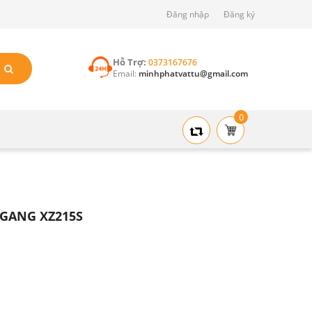
Đăng nhập
Đăng ký
Hỗ Trợ:
0373167676
Email:
minhphatvattu@gmail.com
0
GANG XZ215S