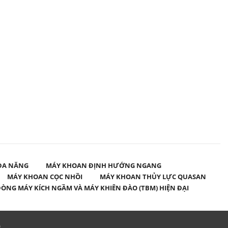
ĐA NĂNG
MÁY KHOAN ĐỊNH HƯỚNG NGANG
MÁY KHOAN CỌC NHỒI
MÁY KHOAN THỦY LỰC QUASAN
ÒNG MÁY KÍCH NGẦM VÀ MÁY KHIÊN ĐÀO (TBM) HIỆN ĐẠI
o