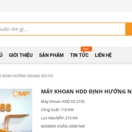
Ủ
GIỚI THIỆU
SẢN PHẨM
TIN TỨC
LIÊN HỆ
D ĐỊNH HƯỚNG NGANG XZ215S
MÁY KHOAN HDD ĐỊNH HƯỚNG N
Máy khoan HDD XZ-215S
Công Suất: 110 KW
Lực Kéo/ĐẨY: 215 KN
MOMEN XOẮN: 6500 NM