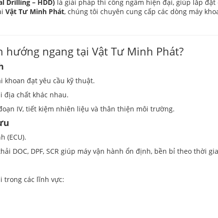
 Drilling – HDD)
là giải pháp thi công ngầm hiện đại, giúp lắp đặt 
ại
Vật Tư Minh Phát
, chúng tôi chuyên cung cấp các dòng máy kh
h hướng ngang tại Vật Tư Minh Phát?
h
i khoan đạt yêu cầu kỹ thuật.
 địa chất khác nhau.
đoạn IV, tiết kiệm nhiên liệu và thân thiện môi trường.
ưu
h (ECU).
í thải DOC, DPF, SCR giúp máy vận hành ổn định, bền bỉ theo thời gi
 trong các lĩnh vực: