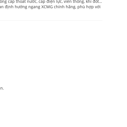
ống cấp thoát nước, cáp điện lực, viễn thông, khí đốt…
oan định hướng ngang XCMG chính hãng, phù hợp với
an.