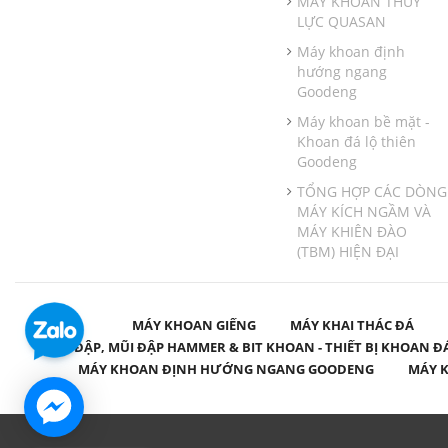
MÁY KHOAN THỦY
LỰC QUASAN
Máy khoan định
hướng ngang
Goodeng
Máy khoan bề mặt -
Khoan đá lộ thiên
Goodeng
TỔNG HỢP CÁC DÒNG
MÁY KÍCH NGẦM VÀ
MÁY KHIÊN ĐÀO
(TBM) HIỆN ĐẠI
MÁY KHOAN GIẾNG
MÁY KHAI THÁC ĐÁ
BÚA ĐẬP, MŨI ĐẬP HAMMER & BIT KHOAN - THIẾT BỊ KHOAN Đ
MÁY KHOAN ĐỊNH HƯỚNG NGANG GOODENG
MÁY K