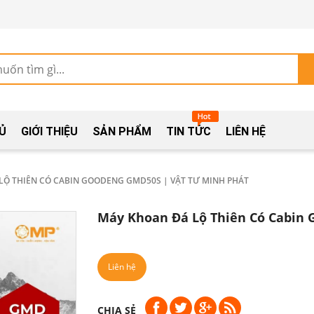
Ủ
GIỚI THIỆU
SẢN PHẨM
TIN TỨC
LIÊN HỆ
LỘ THIÊN CÓ CABIN GOODENG GMD50S | VẬT TƯ MINH PHÁT
Máy Khoan Đá Lộ Thiên Có Cabin 
Liên hệ
CHIA SẺ