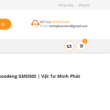
Đăng nhập
Đăng ký
Hỗ Trợ:
0373167676
Email:
minhphatvattu@gmail.com
0
Goodeng GMD50S | Vật Tư Minh Phát