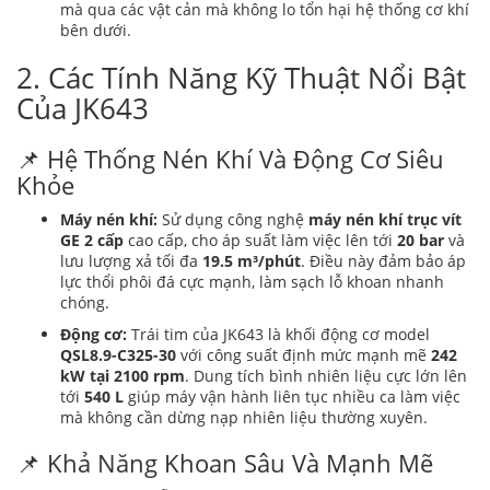
mà qua các vật cản mà không lo tổn hại hệ thống cơ khí
bên dưới.
2. Các Tính Năng Kỹ Thuật Nổi Bật
Của JK643
📌 Hệ Thống Nén Khí Và Động Cơ Siêu
Khỏe
Máy nén khí:
Sử dụng công nghệ
máy nén khí trục vít
GE 2 cấp
cao cấp, cho áp suất làm việc lên tới
20 bar
và
lưu lượng xả tối đa
19.5 m³/phút
. Điều này đảm bảo áp
lực thổi phôi đá cực mạnh, làm sạch lỗ khoan nhanh
chóng.
Động cơ:
Trái tim của JK643 là khối động cơ model
QSL8.9-C325-30
với công suất định mức mạnh mẽ
242
kW tại 2100 rpm
. Dung tích bình nhiên liệu cực lớn lên
tới
540 L
giúp máy vận hành liên tục nhiều ca làm việc
mà không cần dừng nạp nhiên liệu thường xuyên.
📌 Khả Năng Khoan Sâu Và Mạnh Mẽ