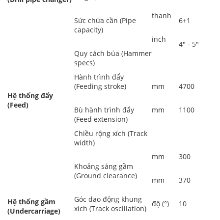
thanh
Sức chứa cần (Pipe
6+1
capacity)
inch
4" - 5"
Quy cách búa (Hammer
specs)
Hành trình đẩy
(Feeding stroke)
mm
4700
Hệ thống đẩy
(Feed)
Bù hành trình đẩy
mm
1100
(Feed extension)
Chiều rộng xích (Track
width)
mm
300
Khoảng sáng gầm
(Ground clearance)
mm
370
Góc dao động khung
Hệ thống gầm
độ (°)
10
xích (Track oscillation)
(Undercarriage)