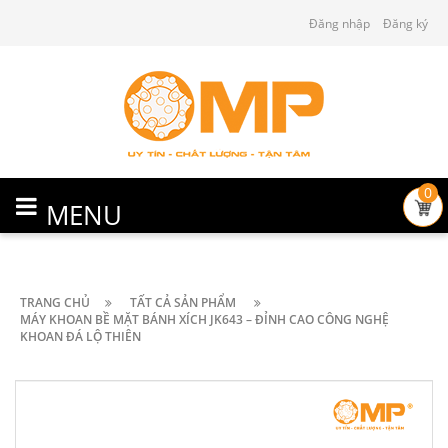
Đăng nhập
Đăng ký
0
MENU
TRANG CHỦ
TẤT CẢ SẢN PHẨM
MÁY KHOAN BỀ MẶT BÁNH XÍCH JK643 – ĐỈNH CAO CÔNG NGHỆ
KHOAN ĐÁ LỘ THIÊN