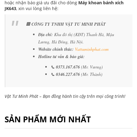
hoặc nhận báo giá ưu đãi cho dòng
Máy khoan bánh xích
JK643
, xin vui lòng liên hệ:
🏢
CÔNG TY TNHH VẬT TƯ MINH PHÁT
Địa chỉ:
Khu đô thị (KĐT) Thanh Hà, Mậu
Lương, Hà Đông, Hà Nội.
Website chính thức:
Vattuminhphat.com
Hotline tư vấn & báo giá:
📞
0373.167.676
(Mr. Vương)
📞
0346.227.676
(Mr. Thành)
Vật Tư Minh Phát – Bạn đồng hành tin cậy trên mọi công trình!
SẢN PHẨM MỚI NHẤT