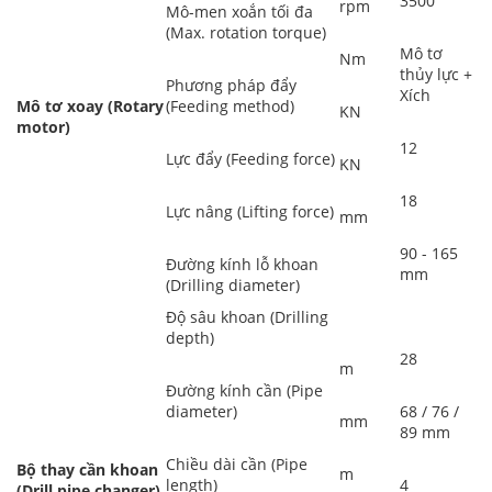
3500
rpm
Mô-men xoắn tối đa
(Max. rotation torque)
Mô tơ
Nm
thủy lực +
Phương pháp đẩy
Xích
Mô tơ xoay (Rotary
(Feeding method)
KN
motor)
12
Lực đẩy (Feeding force)
KN
18
Lực nâng (Lifting force)
mm
90 - 165
Đường kính lỗ khoan
mm
(Drilling diameter)
Độ sâu khoan (Drilling
depth)
28
m
Đường kính cần (Pipe
diameter)
68 / 76 /
mm
89 mm
Chiều dài cần (Pipe
Bộ thay cần khoan
m
length)
4
(Drill pipe changer)