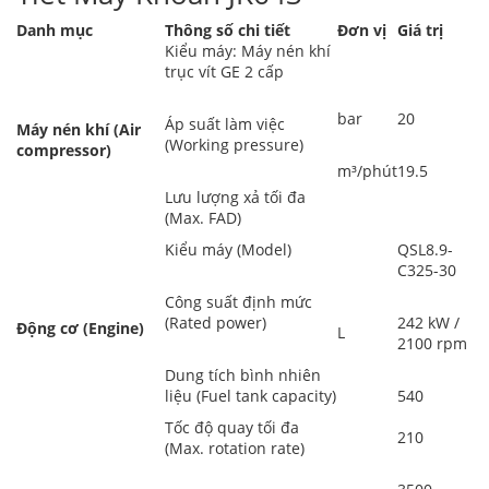
Danh mục
Thông số chi tiết
Đơn vị
Giá trị
Kiểu máy: Máy nén khí
trục vít GE 2 cấp
bar
20
Áp suất làm việc
Máy nén khí (Air
(Working pressure)
compressor)
m³/phút
19.5
Lưu lượng xả tối đa
(Max. FAD)
Kiểu máy (Model)
QSL8.9-
C325-30
Công suất định mức
(Rated power)
242 kW /
Động cơ (Engine)
L
2100 rpm
Dung tích bình nhiên
liệu (Fuel tank capacity)
540
Tốc độ quay tối đa
210
(Max. rotation rate)