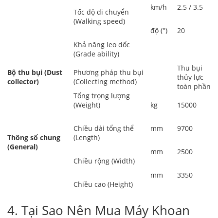
km/h
2.5 / 3.5
Tốc độ di chuyển
(Walking speed)
độ (°)
20
Khả năng leo dốc
(Grade ability)
Thu bụi
Bộ thu bụi (Dust
Phương pháp thu bụi
thủy lực
collector)
(Collecting method)
toàn phần
Tổng trọng lượng
(Weight)
kg
15000
Chiều dài tổng thể
mm
9700
Thông số chung
(Length)
(General)
mm
2500
Chiều rộng (Width)
mm
3350
Chiều cao (Height)
4. Tại Sao Nên Mua Máy Khoan