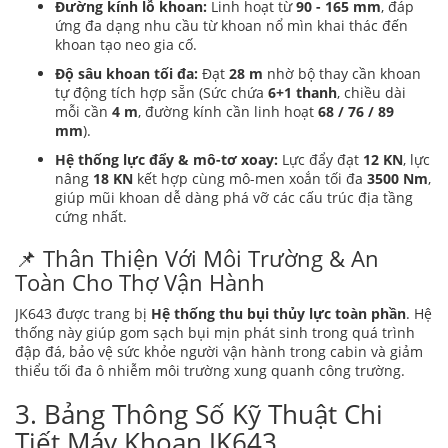
Đường kính lỗ khoan:
Linh hoạt từ
90 - 165 mm
, đáp
ứng đa dạng nhu cầu từ khoan nổ mìn khai thác đến
khoan tạo neo gia cố.
Độ sâu khoan tối đa:
Đạt
28 m
nhờ bộ thay cần khoan
tự động tích hợp sẵn (Sức chứa
6+1 thanh
, chiều dài
mỗi cần
4 m
, đường kính cần linh hoạt
68 / 76 / 89
mm
).
Hệ thống lực đẩy & mô-tơ xoay:
Lực đẩy đạt
12 KN
, lực
nâng
18 KN
kết hợp cùng mô-men xoắn tối đa
3500 Nm
,
giúp mũi khoan dễ dàng phá vỡ các cấu trúc địa tầng
cứng nhất.
📌 Thân Thiện Với Môi Trường & An
Toàn Cho Thợ Vận Hành
JK643 được trang bị
Hệ thống thu bụi thủy lực toàn phần
. Hệ
thống này giúp gom sạch bụi mịn phát sinh trong quá trình
đập đá, bảo vệ sức khỏe người vận hành trong cabin và giảm
thiểu tối đa ô nhiễm môi trường xung quanh công trường.
3. Bảng Thông Số Kỹ Thuật Chi
Tiết Máy Khoan JK643