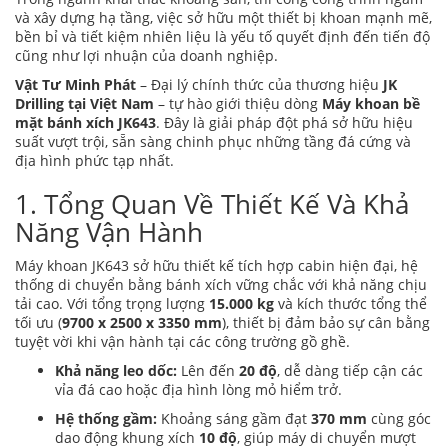
và xây dựng hạ tầng, việc sở hữu một thiết bị khoan mạnh mẽ,
bền bỉ và tiết kiệm nhiên liệu là yếu tố quyết định đến tiến độ
cũng như lợi nhuận của doanh nghiệp.
Vật Tư Minh Phát
– Đại lý chính thức của thương hiệu
JK
Drilling tại Việt Nam
– tự hào giới thiệu dòng
Máy khoan bề
mặt bánh xích JK643
. Đây là giải pháp đột phá sở hữu hiệu
suất vượt trội, sẵn sàng chinh phục những tầng đá cứng và
địa hình phức tạp nhất.
1. Tổng Quan Về Thiết Kế Và Khả
Năng Vận Hành
Máy khoan JK643 sở hữu thiết kế tích hợp cabin hiện đại, hệ
thống di chuyển bằng bánh xích vững chắc với khả năng chịu
tải cao. Với tổng trọng lượng
15.000 kg
và kích thước tổng thể
tối ưu (
9700 x 2500 x 3350 mm
), thiết bị đảm bảo sự cân bằng
tuyệt vời khi vận hành tại các công trường gồ ghề.
Khả năng leo dốc:
Lên đến
20 độ
, dễ dàng tiếp cận các
vỉa đá cao hoặc địa hình lòng mỏ hiểm trở.
Hệ thống gầm:
Khoảng sáng gầm đạt
370 mm
cùng góc
dao động khung xích
10 độ
, giúp máy di chuyển mượt