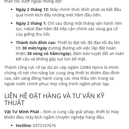
thần tốc vượt ngoài mong đợi:
Ngày 2 tháng 12:
Máy chính thức khởi phát và bắt đầu
quá trình kích đẩy những mét hầm đầu tiên.
Ngày 2 tháng 1:
Chỉ sau đúng một tháng vận hành liên
tục, robot đào hầm đã tiếp cận chính xác vùng gia cố
của giếng thu hồi.
Thành tích đỉnh cao:
Thiết bị đạt tốc độ đào tối đa lên
tới
30 mét/ngày
(tương đương với việc lắp đặt hoàn
thiện
30 vòng vỏ hầm/ngày
), đảm bảo tuyệt đối an toàn
kết cấu và không gây sụt lún bề mặt.
Thành công rực rỡ tại dự án cáp ngầm 220kV Hynix là minh
chứng rõ nét cho năng lực cung ứng thiết bị khiên đào đỉnh
cao, sẵn sàng đồng hành cùng các nhà thầu lớn trong và
ngoài nước chinh phục mọi công trình ngầm phức tạp.
LIÊN HỆ ĐẶT HÀNG VÀ TƯ VẤN KỸ
THUẬT
Vật Tư Minh Phát
– Đơn vị cung cấp giải pháp, thiết bị máy
khiên đào, máy kích ngầm chuyên nghiệp hàng đầu.
Hotline:
0373167676