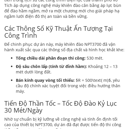
Tích áp dụng công nghệ máy khiên đào cân bằng áp lực bùn
để đào hầm ngầm, mở ra một chương mới cho giải pháp hạ
ngầm lưới điện đô thị an toàn và bền vững.
Các Thông Số Kỹ Thuật Ấn Tượng Tại
Công Trình
Để chinh phục dự án này, máy khiên đào NPT3700 đã vận
hành xuất sắc qua các thông số địa chất và hình học khắt khe:
Tổng chiều dài phân đoạn thi công:
530 mét.
Độ sâu chôn lấp (tính từ đỉnh hầm):
Khoảng 12 – 13
mét dưới lòng đất.
Bán kính quay vòng tối thiểu:
$R = 500\text{ m}$
, yêu
cầu độ chính xác tuyệt đối trong việc điều hướng thân
máy.
Tiến Độ Thần Tốc – Tốc Độ Đào Kỷ Lục
30 Mét/Ngày
Nhờ sự chuẩn bị kỹ lưỡng về công nghệ và tính ổn định tối
cao của thiết bị NPT3700, dự án đã đạt được tiến độ thi công