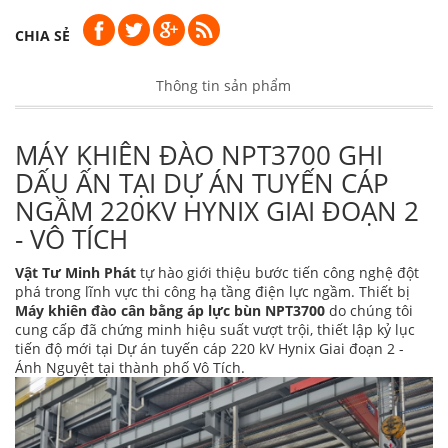
CHIA SẺ
Thông tin sản phẩm
MÁY KHIÊN ĐÀO NPT3700 GHI
DẤU ẤN TẠI DỰ ÁN TUYẾN CÁP
NGẦM 220KV HYNIX GIAI ĐOẠN 2
- VÔ TÍCH
Vật Tư Minh Phát
tự hào giới thiệu bước tiến công nghệ đột
phá trong lĩnh vực thi công hạ tầng điện lực ngầm. Thiết bị
Máy khiên đào cân bằng áp lực bùn NPT3700
do chúng tôi
cung cấp đã chứng minh hiệu suất vượt trội, thiết lập kỷ lục
tiến độ mới tại Dự án tuyến cáp 220 kV Hynix Giai đoạn 2 -
Ánh Nguyệt tại thành phố Vô Tích.