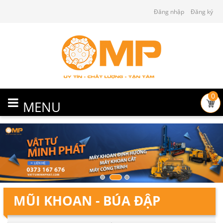
Đăng nhập
Đăng ký
0
MENU
MŨI KHOAN - BÚA ĐẬP