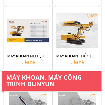
M
ÁY KHOAN NEO QUASAN QS220 | KHOAN NEO ĐẤT - TƯỜNG VÂY | KHOAN NEO CÔNG TRÌNH | TALUY MÁI DỐC
M
ÁY KHOAN THỦY LỰC ĐA NĂNG QUASAN
Liên hệ
Liên hệ
MÁY KHOAN, MÁY CÔNG
TRÌNH DUNYUN