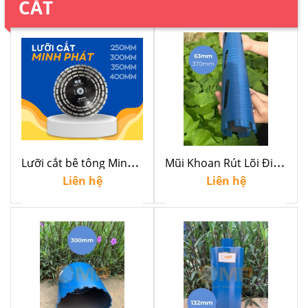
CẮT
L
ưỡi cắt bê tông Minh Phát
M
ũi Khoan Rút Lõi Điều Hòa Chống Kẹt 56mm 63mm - Dành cho thợ điều hòa, điện lạnh
Liên hệ
Liên hệ