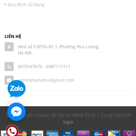
Quy định sử dụng
LIÊN HỆ
Nhà số 5 BT05-B1.1, Phường Phú Lương,
Hà Nội.
0373167676
-
0387112111
minhphatvattu@gmail.com
© Bản quyền thuộc về Vật tư Minh Phát | Cung cấp bởi
Sapo