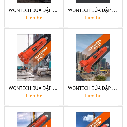
W
ONTECH BÚA ĐẬP WT640
W
ONTECH BÚA ĐẬP WTC575
Liên hệ
Liên hệ
W
ONTECH BÚA ĐẬP WT530
W
ONTECH BÚA ĐẬP WT410
Liên hệ
Liên hệ